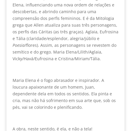
Elena, influenciando uma nova ordem de relações e
descobertas, e abrindo caminho para uma
compreensão dos perfis femininos. E é da Mitologia
grega que Allen atualiza para suas três personagens,
os perfis das Cáritas (as três graças). Aglaia, Eufrosina
e Tália (claridade/esplendor, alegria/júbilo e
Poesia
/flores). Assim, as personagens se revestem do
semítico e do grego. Maria Elena/Lilith/Aglaia,
Vicky/Havá/Eufrosina e Cristina/Miriam/Tália.
Maria Elena é o fogo abrasador e inspirador. A
loucura apaixonante de um homem, Juan,
dependente dela em todos os sentidos. Ela pinta e
cria, mas não há sofrimento em sua arte que, sob os
pés, vai se colorindo e plenificando.
A obra, neste sentido, é ela, e não a tela!