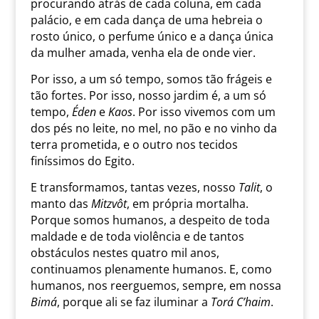
procurando atrás de cada coluna, em cada
palácio, e em cada dança de uma hebreia o
rosto único, o perfume único e a dança única
da mulher amada, venha ela de onde vier.
Por isso, a um só tempo, somos tão frágeis e
tão fortes. Por isso, nosso jardim é, a um só
tempo,
Éden
e
Kaos
. Por isso vivemos com um
dos pés no leite, no mel, no pão e no vinho da
terra prometida, e o outro nos tecidos
finíssimos do Egito.
E transformamos, tantas vezes, nosso
Talit
, o
manto das
Mitzvôt
, em própria mortalha.
Porque somos humanos, a despeito de toda
maldade e de toda violência e de tantos
obstáculos nestes quatro mil anos,
continuamos plenamente humanos. E, como
humanos, nos reerguemos, sempre, em nossa
Bimá
, porque ali se faz iluminar a
Torá
C’haim
.