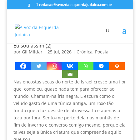
redacao@avozdaesquerdajudaica.com.br
Eu sou assim (2)
por
Gil Mildar
|
25 jul, 2026
|
Crônica
,
Poesia
Nas encostas secas do norte de Israel cresce uma flor
que, como eu, quase nada tem para oferecer ao
mundo. Chamam-na íris negra. É escura como o
veludo gasto de uma túnica antiga, um roxo tão
fundo que a luz desiste de atravessá-lo e apenas o
toca por fora. Sento-me perto dela nas manhãs de
fim de inverno e converso comigo mesmo, porque ela
talvez seja a única criatura que compreende aquilo
que sou.