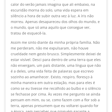
calor do verão jamais imagina que ali embaixo, na
escuridão morna do solo, uma vida espera em
silêncio a hora de subir outra vez à luz. A íris não
morreu. Apenas desapareceu dos olhos do mundo, e
o mundo, que só ama aquilo que consegue ver,
tratou de esquecê-la.
Assim me sinto diante da minha própria família. Não
me perderam, não me expulsaram, não houve
crueldade nem gesto brusco. Simplesmente deixei de
estar visível. Desci para dentro de uma terra que eles
não enxergam, um país distante, uma língua que não
é a deles, uma vida feita de palavras que escrevo
sozinho ao amanhecer. Existo, respiro, floresço à
minha maneira em outra estação, mas para eles é
como se eu tivesse me recolhido ao bulbo e o silêncio
se fechasse por cima. Às vezes me pergunto se ainda
pensam em mim, ou se, como fazem com a flor sob a
terra, apenas presumem que eu voltarei quando for
a época, sem perceber que ninguém garante a