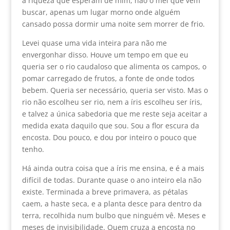
a riqueza que esperam de mim, não o mel que vêm
buscar, apenas um lugar morno onde alguém
cansado possa dormir uma noite sem morrer de frio.
Levei quase uma vida inteira para não me
envergonhar disso. Houve um tempo em que eu
queria ser o rio caudaloso que alimenta os campos, o
pomar carregado de frutos, a fonte de onde todos
bebem. Queria ser necessário, queria ser visto. Mas o
rio não escolheu ser rio, nem a íris escolheu ser íris,
e talvez a única sabedoria que me reste seja aceitar a
medida exata daquilo que sou. Sou a flor escura da
encosta. Dou pouco, e dou por inteiro o pouco que
tenho.
Há ainda outra coisa que a íris me ensina, e é a mais
difícil de todas. Durante quase o ano inteiro ela não
existe. Terminada a breve primavera, as pétalas
caem, a haste seca, e a planta desce para dentro da
terra, recolhida num bulbo que ninguém vê. Meses e
meses de invisibilidade. Quem cruza a encosta no