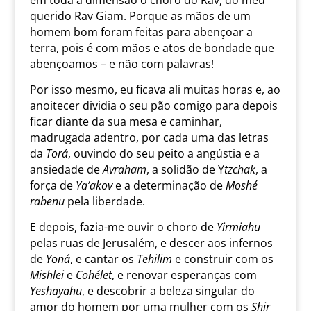
em toda a dimensão o choro do Rav, do meu
querido Rav Giam. Porque as mãos de um
homem bom foram feitas para abençoar a
terra, pois é com mãos e atos de bondade que
abençoamos – e não com palavras!
Por isso mesmo, eu ficava ali muitas horas e, ao
anoitecer dividia o seu pão comigo para depois
ficar diante da sua mesa e caminhar,
madrugada adentro, por cada uma das letras
da
Torá
, ouvindo do seu peito a angústia e a
ansiedade de
Avraham
, a solidão de Y
tzchak
, a
força de
Ya’akov
e a determinação de
Moshé
rabenu
pela liberdade.
E depois, fazia-me ouvir o choro de
Yirmiahu
pelas ruas de Jerusalém, e descer aos infernos
de
Yoná
, e cantar os
Tehilim
e construir com os
Mishlei
e
Cohélet
, e renovar esperanças com
Yeshayahu
, e descobrir a beleza singular do
amor do homem por uma mulher com os
Shir