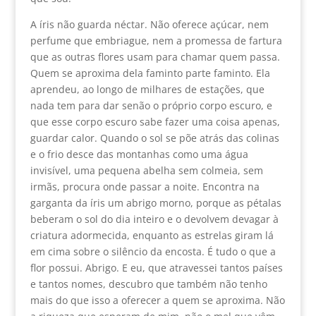
A íris não guarda néctar. Não oferece açúcar, nem
perfume que embriague, nem a promessa de fartura
que as outras flores usam para chamar quem passa.
Quem se aproxima dela faminto parte faminto. Ela
aprendeu, ao longo de milhares de estações, que
nada tem para dar senão o próprio corpo escuro, e
que esse corpo escuro sabe fazer uma coisa apenas,
guardar calor. Quando o sol se põe atrás das colinas
e o frio desce das montanhas como uma água
invisível, uma pequena abelha sem colmeia, sem
irmãs, procura onde passar a noite. Encontra na
garganta da íris um abrigo morno, porque as pétalas
beberam o sol do dia inteiro e o devolvem devagar à
criatura adormecida, enquanto as estrelas giram lá
em cima sobre o silêncio da encosta. É tudo o que a
flor possui. Abrigo. E eu, que atravessei tantos países
e tantos nomes, descubro que também não tenho
mais do que isso a oferecer a quem se aproxima. Não