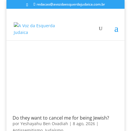
redacao@avozdaesquerdajudaica.com.br
Do they want to cancel me for being Jewish?
por
Yeshayahu Ben Ovadiah
|
8 ago, 2026
|
Antissemitismo
,
Judaísmo