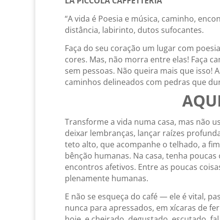
LA PICCOLA CAFFETTERIA
“A vida é Poesia e música, caminho, encont
distância, labirinto, dutos sufocantes.
Faça do seu coração um lugar com poesia e
cores. Mas, não morra entre elas! Faça c
sem pessoas. Não queira mais que isso! A
caminhos delineados com pedras que dure
AQUI
Transforme a vida numa casa, mas não use
deixar lembranças, lançar raízes profunda
teto alto, que acompanhe o telhado, a fi
bênção humanas. Na casa, tenha poucas 
encontros afetivos. Entre as poucas coisas
plenamente humanas.
E não se esqueça do café — ele é vital, 
nunca para apressados, em xícaras de fe
hoje, e cheirado, degustado, escutado, f