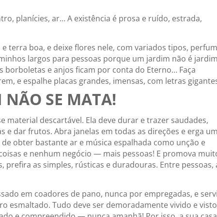
ro, planícies, ar… A existência é prosa e ruído, estrada,
 terra boa, e deixe flores nele, com variados tipos, perfu
aminhos largos para pessoas porque um jardim não é jardi
s borboletas e anjos ficam por conta do Eterno… Faça
m, e espalhe placas grandes, imensas, com letras gigante
 NÃO SE MATA!
 material descartável. Ela deve durar e trazer saudades,
s e dar frutos. Abra janelas em todas as direções e erga u
m de obter bastante ar e música espalhada como unção e
coisas e nenhum negócio — mais pessoas! E promova muit
, prefira as simples, rústicas e duradouras. Entre pessoas, 
passado em coadores de pano, nunca por empregadas, e serv
rro esmaltado. Tudo deve ser demoradamente vivido e visto
alado e compreendido — nunca amanhã! Por isso, a sua casa