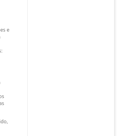
mes e
m
s:
m
os
as
ido,