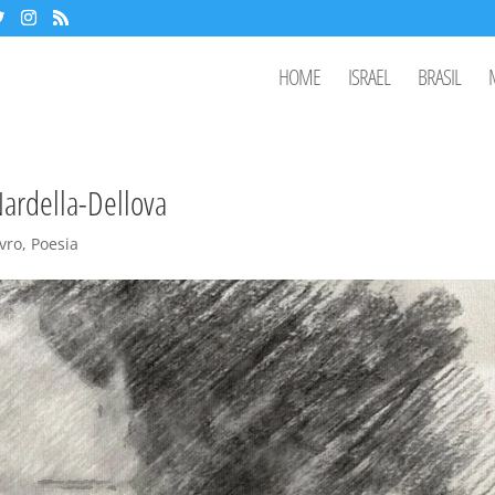
HOME
ISRAEL
BRASIL
 Nardella-Dellova
ivro
,
Poesia