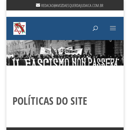
REDACAO@AVOZDAESQUERDAJUDAICA.COM.BR
A VOZ DA ESQUERDA JUDAICA
POLÍTICAS DO SITE