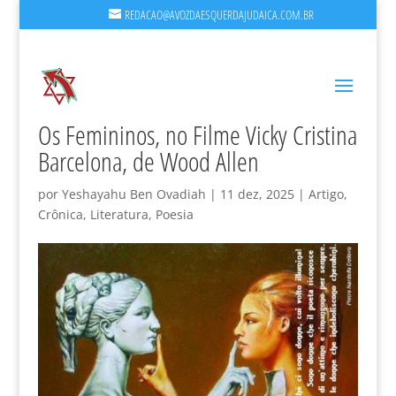
REDACAO@AVOZDAESQUERDAJUDAICA.COM.BR
Os Femininos, no Filme Vicky Cristina
Barcelona, de Wood Allen
por
Yeshayahu Ben Ovadiah
|
11 dez, 2025
|
Artigo
,
Crônica
,
Literatura
,
Poesia