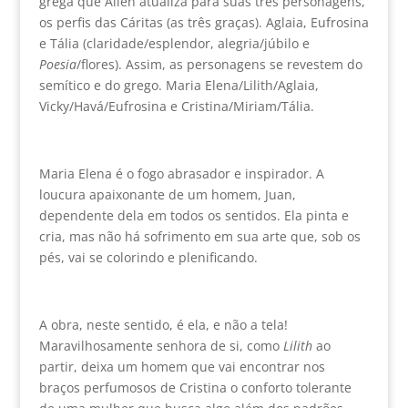
grega que Allen atualiza para suas três personagens,
os perfis das Cáritas (as três graças). Aglaia, Eufrosina
e Tália (claridade/esplendor, alegria/júbilo e
Poesia
/flores). Assim, as personagens se revestem do
semítico e do grego. Maria Elena/Lilith/Aglaia,
Vicky/Havá/Eufrosina e Cristina/Miriam/Tália.
Maria Elena é o fogo abrasador e inspirador. A
loucura apaixonante de um homem, Juan,
dependente dela em todos os sentidos. Ela pinta e
cria, mas não há sofrimento em sua arte que, sob os
pés, vai se colorindo e plenificando.
A obra, neste sentido, é ela, e não a tela!
Maravilhosamente senhora de si, como
Lilith
ao
partir, deixa um homem que vai encontrar nos
braços perfumosos de Cristina o conforto tolerante