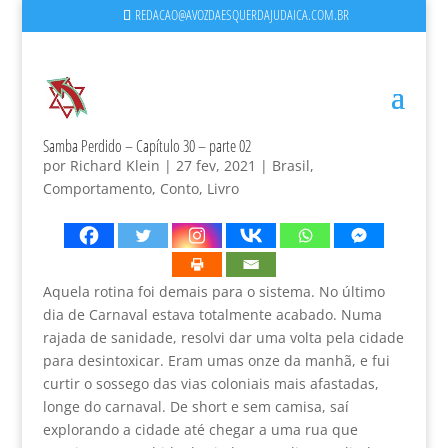
REDACAO@AVOZDAESQUERDAJUDAICA.COM.BR
Samba Perdido – Capítulo 30 – parte 02
por
Richard Klein
|
27 fev, 2021
|
Brasil
,
Comportamento
,
Conto
,
Livro
Aquela rotina foi demais para o sistema. No último
dia de Carnaval estava totalmente acabado. Numa
rajada de sanidade, resolvi dar uma volta pela cidade
para desintoxicar. Eram umas onze da manhã, e fui
curtir o sossego das vias coloniais mais afastadas,
longe do carnaval. De short e sem camisa, saí
explorando a cidade até chegar a uma rua que