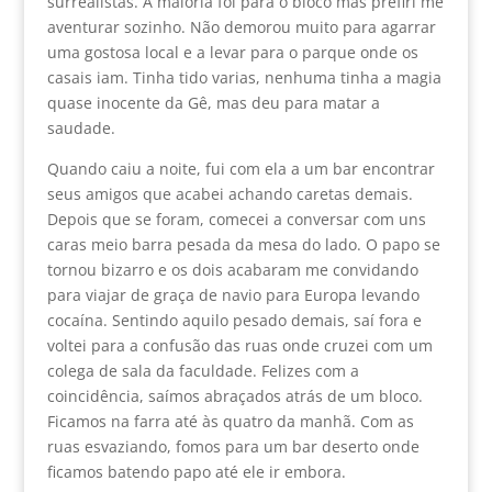
surrealistas. A maioria foi para o bloco mas prefiri me
aventurar sozinho. Não demorou muito para agarrar
uma gostosa local e a levar para o parque onde os
casais iam. Tinha tido varias, nenhuma tinha a magia
quase inocente da Gê, mas deu para matar a
saudade.
Quando caiu a noite, fui com ela a um bar encontrar
seus amigos que acabei achando caretas demais.
Depois que se foram, comecei a conversar com uns
caras meio barra pesada da mesa do lado. O papo se
tornou bizarro e os dois acabaram me convidando
para viajar de graça de navio para Europa levando
cocaína. Sentindo aquilo pesado demais, saí fora e
voltei para a confusão das ruas onde cruzei com um
colega de sala da faculdade. Felizes com a
coincidência, saímos abraçados atrás de um bloco.
Ficamos na farra até às quatro da manhã. Com as
ruas esvaziando, fomos para um bar deserto onde
ficamos batendo papo até ele ir embora.