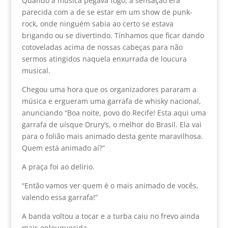
Quando a música pegava fogo, a sensação era
parecida com a de se estar em um show de punk-
rock, onde ninguém sabia ao certo se estava
brigando ou se divertindo. Tínhamos que ficar dando
cotoveladas acima de nossas cabeças para não
sermos atingidos naquela enxurrada de loucura
musical.
Chegou uma hora que os organizadores pararam a
música e ergueram uma garrafa de whisky nacional,
anunciando “Boa noite, povo do Recife! Esta aqui uma
garrafa de uísque Drury’s, o melhor do Brasil. Ela vai
para o folião mais animado desta gente maravilhosa.
Quem está animado aí?”
A praça foi ao delírio.
“Então vamos ver quem é o mais animado de vocês,
valendo essa garrafa!”
A banda voltou a tocar e a turba caiu no frevo ainda
mais enlouquecida.