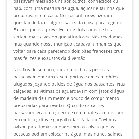
passavam melando uns aos outros, conhecidos ou
não, com uma mistura de água, açúcar e farinha que
preparavam em casa. Nossos anfitriões fizeram
questão de fazer alguns sacos da coisa para a gente.
É claro que era previsível que dois caras de fora
seriam mais alvos do que atiradores. Nós revidamos,
mas quando nossa munição acabava, tinhamos que
voltar para casa parecendo dois pães franceses crus
mas felizes e exaustos da diversão.
Nos fins de semana, durante o dia as pessoas
passeavam em carros sem portas e em caminhões
alugados jogando baldes de água nos passantes. Nas
calçadas, as vítimas os aguardavam com jatos d´água
de madeira de um metro e pouco de comprimento
preparadas para revidar. Quando os carros
passavam, era uma guerra e os embates aconteciam
em meio a gritos e gargalhadas. A tia do Davi nos
avisou para tomar cuidado com as coisas que as
pessoas podiam colocar na água, mas nunca saímos