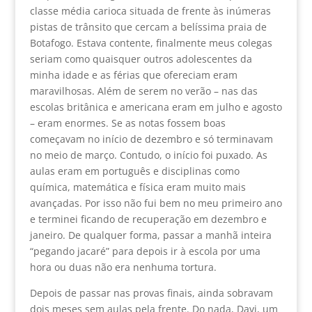
classe média carioca situada de frente às inúmeras
pistas de trânsito que cercam a belíssima praia de
Botafogo. Estava contente, finalmente meus colegas
seriam como quaisquer outros adolescentes da
minha idade e as férias que ofereciam eram
maravilhosas. Além de serem no verão – nas das
escolas britânica e americana eram em julho e agosto
– eram enormes. Se as notas fossem boas
começavam no início de dezembro e só terminavam
no meio de março. Contudo, o início foi puxado. As
aulas eram em português e disciplinas como
química, matemática e física eram muito mais
avançadas. Por isso não fui bem no meu primeiro ano
e terminei ficando de recuperação em dezembro e
janeiro. De qualquer forma, passar a manhã inteira
“pegando jacaré” para depois ir à escola por uma
hora ou duas não era nenhuma tortura.
Depois de passar nas provas finais, ainda sobravam
dois meses sem aulas pela frente. Do nada, Davi, um