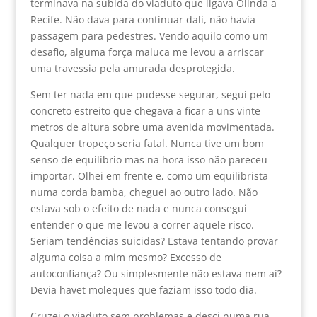
terminava na subida do viaduto que ligava Olinda a
Recife. Não dava para continuar dali, não havia
passagem para pedestres. Vendo aquilo como um
desafio, alguma força maluca me levou a arriscar
uma travessia pela amurada desprotegida.
Sem ter nada em que pudesse segurar, segui pelo
concreto estreito que chegava a ficar a uns vinte
metros de altura sobre uma avenida movimentada.
Qualquer tropeço seria fatal. Nunca tive um bom
senso de equilíbrio mas na hora isso não pareceu
importar. Olhei em frente e, como um equilibrista
numa corda bamba, cheguei ao outro lado. Não
estava sob o efeito de nada e nunca consegui
entender o que me levou a correr aquele risco.
Seriam tendências suicidas? Estava tentando provar
alguma coisa a mim mesmo? Excesso de
autoconfiança? Ou simplesmente não estava nem aí?
Devia havet moleques que faziam isso todo dia.
Cruzei o viaduto sem problemas e desci numa rua