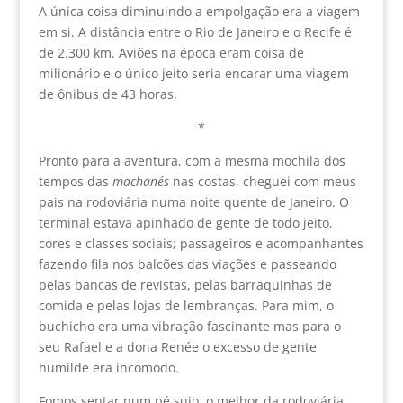
A única coisa diminuindo a empolgação era a viagem
em si. A distância entre o Rio de Janeiro e o Recife é
de 2.300 km. Aviões na época eram coisa de
milionário e o único jeito seria encarar uma viagem
de ônibus de 43 horas.
*
Pronto para a aventura, com a mesma mochila dos
tempos das
machanés
nas costas, cheguei com meus
pais na rodoviária numa noite quente de Janeiro. O
terminal estava apinhado de gente de todo jeito,
cores e classes sociais; passageiros e acompanhantes
fazendo fila nos balcões das viações e passeando
pelas bancas de revistas, pelas barraquinhas de
comida e pelas lojas de lembranças. Para mim, o
buchicho era uma vibração fascinante mas para o
seu Rafael e a dona Renée o excesso de gente
humilde era incomodo.
Fomos sentar num pé sujo, o melhor da rodoviária,