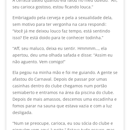
A certeza bateu quando ela falou no meu ouvido: “Ah,
seu carioca gostoso, estou ficando louca.”
Embriagado pela cerveja e pela a sexualidade dela,
sem motivo para ter vergonha na cara respondi:
“Você já me deixou louco faz tempo, está sentindo
isso? Ele está doido para te conhecer todinha.”
“Aff, seu maluco, deixa eu sentir. Hmmmm…, ela
apertou, deu uma olhada safada e disse: “Assim eu
não aguento. Vem comigo!”
Ela pegou na minha mão e foi me guiando. A gente se
afastou do Carnaval. Depois de passar por umas
casinhas dentro do clube chegamos num portão
semiaberto e entramos na área da piscina do clube.
Depois de mais amassos, descemos uma escadinha e
fomos parar na sauna que estava vazia e com a luz
desligada.
“Num se preocupe, carioca, eu sou sócia do clube e
ninguém vem aqui à noite.” Estava tudo escuro, mas