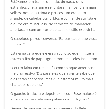
Estávamos em transe quando, do nada, dois
estranhos chegaram e se juntaram a nós. Eram mais
velhos, nos seus trinta e poucos, um era louro,
grande, de cabelos compridos e com ar de surfista e
o outro era musculoso, de camiseta de malhador
apertada e com um corte de cabelo estilo escovinha.
O cabeludo puxou conversa: “Barbaridade, que visual
incrível!”
Estava na cara que ele era gaúcho só que ninguém
estava a fim de papo. Ignoramos, mas eles insistiram.
O outro falou em um inglês com sotaque americano,
meio agressivo “Diz para eles que a gente sabe que
eles estão chapados, mas que estamos muito mais
chapados que eles.”
O gaúcho traduziu e depois explicou: “Esse maluco é
americano, não fala uma palavra de português.”
Depois de uma pausa, um dos amigos do Betinho