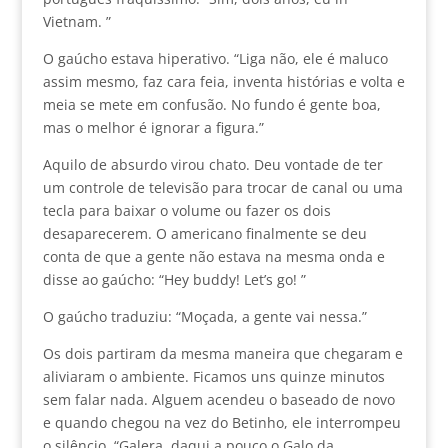
Vietnam. ”
O gaúcho estava hiperativo. “Liga não, ele é maluco
assim mesmo, faz cara feia, inventa histórias e volta e
meia se mete em confusão. No fundo é gente boa,
mas o melhor é ignorar a figura.”
Aquilo de absurdo virou chato. Deu vontade de ter
um controle de televisão para trocar de canal ou uma
tecla para baixar o volume ou fazer os dois
desaparecerem. O americano finalmente se deu
conta de que a gente não estava na mesma onda e
disse ao gaúcho: “Hey buddy! Let’s go! ”
O gaúcho traduziu: “Moçada, a gente vai nessa.”
Os dois partiram da mesma maneira que chegaram e
aliviaram o ambiente. Ficamos uns quinze minutos
sem falar nada. Alguem acendeu o baseado de novo
e quando chegou na vez do Betinho, ele interrompeu
o silêncio. “Galera, daqui a pouco o Galo da