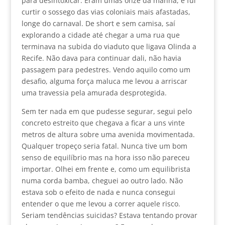
para desintoxicar. Eram umas onze da manhã, e fui
curtir o sossego das vias coloniais mais afastadas,
longe do carnaval. De short e sem camisa, saí
explorando a cidade até chegar a uma rua que
terminava na subida do viaduto que ligava Olinda a
Recife. Não dava para continuar dali, não havia
passagem para pedestres. Vendo aquilo como um
desafio, alguma força maluca me levou a arriscar
uma travessia pela amurada desprotegida.
Sem ter nada em que pudesse segurar, segui pelo
concreto estreito que chegava a ficar a uns vinte
metros de altura sobre uma avenida movimentada.
Qualquer tropeço seria fatal. Nunca tive um bom
senso de equilíbrio mas na hora isso não pareceu
importar. Olhei em frente e, como um equilibrista
numa corda bamba, cheguei ao outro lado. Não
estava sob o efeito de nada e nunca consegui
entender o que me levou a correr aquele risco.
Seriam tendências suicidas? Estava tentando provar