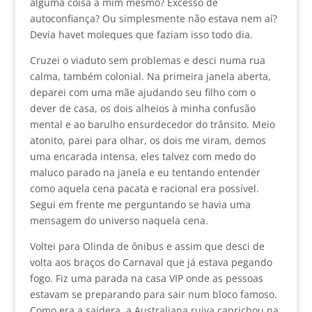
alguma coisa a mim mesmo? Excesso de
autoconfiança? Ou simplesmente não estava nem aí?
Devia havet moleques que faziam isso todo dia.
Cruzei o viaduto sem problemas e desci numa rua
calma, também colonial. Na primeira janela aberta,
deparei com uma mãe ajudando seu filho com o
dever de casa, os dois alheios à minha confusão
mental e ao barulho ensurdecedor do trânsito. Meio
atonito, parei para olhar, os dois me viram, demos
uma encarada intensa, eles talvez com medo do
maluco parado na janela e eu tentando entender
como aquela cena pacata e racional era possível.
Segui em frente me perguntando se havia uma
mensagem do universo naquela cena.
Voltei para Olinda de ônibus e assim que desci de
volta aos braços do Carnaval que já estava pegando
fogo. Fiz uma parada na casa VIP onde as pessoas
estavam se preparando para sair num bloco famoso.
Como era a saidera, a Australiana ruiva caprichou na