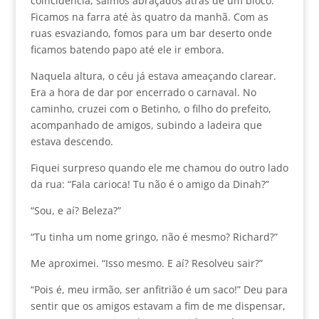
coincidência, saímos abraçados atrás de um bloco.
Ficamos na farra até às quatro da manhã. Com as
ruas esvaziando, fomos para um bar deserto onde
ficamos batendo papo até ele ir embora.
Naquela altura, o céu já estava ameaçando clarear.
Era a hora de dar por encerrado o carnaval. No
caminho, cruzei com o Betinho, o filho do prefeito,
acompanhado de amigos, subindo a ladeira que
estava descendo.
Fiquei surpreso quando ele me chamou do outro lado
da rua: “Fala carioca! Tu não é o amigo da Dinah?”
“Sou, e aí? Beleza?”
“Tu tinha um nome gringo, não é mesmo? Richard?”
Me aproximei. “Isso mesmo. E aí? Resolveu sair?”
“Pois é, meu irmão, ser anfitrião é um saco!” Deu para
sentir que os amigos estavam a fim de me dispensar,