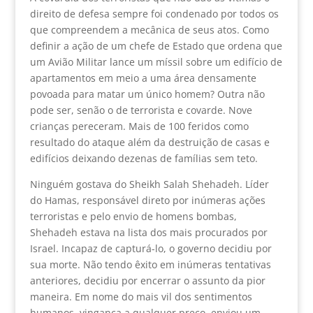
direito de defesa sempre foi condenado por todos os
que compreendem a mecânica de seus atos. Como
definir a ação de um chefe de Estado que ordena que
um Avião Militar lance um míssil sobre um edifício de
apartamentos em meio a uma área densamente
povoada para matar um único homem? Outra não
pode ser, senão o de terrorista e covarde. Nove
crianças pereceram. Mais de 100 feridos como
resultado do ataque além da destruição de casas e
edifícios deixando dezenas de famílias sem teto.
Ninguém gostava do Sheikh Salah Shehadeh. Líder
do Hamas, responsável direto por inúmeras ações
terroristas e pelo envio de homens bombas,
Shehadeh estava na lista dos mais procurados por
Israel. Incapaz de capturá-lo, o governo decidiu por
sua morte. Não tendo êxito em inúmeras tentativas
anteriores, decidiu por encerrar o assunto da pior
maneira. Em nome do mais vil dos sentimentos
humanos, vingança a qualquer preço, enviou um