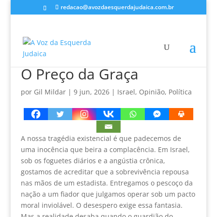
redacao@avozdaesquerdajudaica.com.br
O Preço da Graça
por
Gil Mildar
|
9 jun, 2026
|
Israel
,
Opinião
,
Política
A nossa tragédia existencial é que padecemos de
uma inocência que beira a complacência. Em Israel,
sob os foguetes diários e a angústia crônica,
gostamos de acreditar que a sobrevivência repousa
nas mãos de um estadista. Entregamos o pescoço da
nação a um fiador que julgamos operar sob um pacto
moral inviolável. O desespero exige essa fantasia.
Mas a realidade desaba quando o guardião do