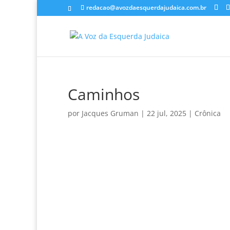
redacao@avozdaesquerdajudaica.com.br
Caminhos
por
Jacques Gruman
|
22 jul, 2025
|
Crônica