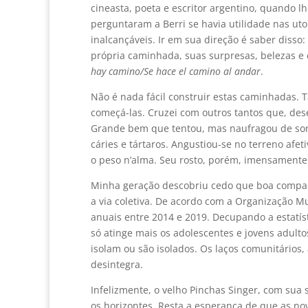
cineasta, poeta e escritor argentino, quando 
perguntaram a Berri se havia utilidade nas ut
inalcançáveis. Ir em sua direção é saber disso:
própria caminhada, suas surpresas, belezas 
hay camino/Se hace el camino al andar
.
Não é nada fácil construir estas caminhadas. 
começá-las. Cruzei com outros tantos que, des
Grande bem que tentou, mas naufragou de son
cáries e tártaros. Angustiou-se no terreno afe
o peso n’alma. Seu rosto, porém, imensamente 
Minha geração descobriu cedo que boa companh
a via coletiva. De acordo com a Organização Mu
anuais entre 2014 e 2019. Decupando a estatís
só atinge mais os adolescentes e jovens adult
isolam ou são isolados. Os laços comunitários,
desintegra.
Infelizmente, o velho Pinchas Singer, com sua 
os horizontes. Resta a esperança de que as n