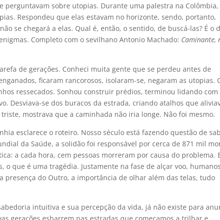
lhe perguntavam sobre utopias. Durante uma palestra na Colômbia,
opias. Respondeu que elas estavam no horizonte, sendo, portanto,
 não se chegará a elas. Qual é, então, o sentido, de buscá-las? É o 
e enigmas. Completo com o sevilhano Antonio Machado:
Caminante, 
Tarefa de gerações. Conheci muita gente que se perdeu antes de
enganados, ficaram rancorosos, isolaram-se, negaram as utopias. 
hos ressecados. Sonhou construir prédios, terminou lidando com
tivo. Desviava-se dos buracos da estrada, criando atalhos que alivi
triste, mostrava que a caminhada não iria longe. Não foi mesmo.
ia esclarece o roteiro. Nosso século está fazendo questão de sa
ndial da Saúde, a solidão foi responsável por cerca de 871 mil mo
tica: a cada hora, cem pessoas morreram por causa do problema. 
os, o que é uma tragédia. Justamente na fase de alçar voo, humano
 a presença do Outro, a importância de olhar além das telas, tudo
sabedoria intuitiva e sua percepção da vida, já não existe para anu
ovas gerações esbarrem nas estradas que começamos a trilhar e