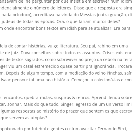
nsavam de lhe perguntar por quê insistia em escrever num idio
dencialmente o número de leitores. Disse que a resposta era simp
o nada ortodoxo), acreditava na vinda do Messias (outra gozação, di
s judeus de todas as épocas. Ora, o que fariam muitos deles?
 onde encontrar bons textos em ídish para se atualizar. Era para 
eia de contar histórias, vulgo literatura. Seu pai, rabino em uma
 de juiz. Dava conselhos sobre todos os assuntos. Crises existenc
ões de textos sagrados, como sobreviver ao preço da cebola na feir
inger viu um casal estremecido quase partir pra ignorância. Trocar
em. Depois de algum tempo, com a mediação do velho Pinchas, saí
Isaac pensou: taí uma boa história. Começou a colecioná-las e con
s, encantos, quebra-molas, suspiros & retiros. Aprendi lendo sobr
tar, sonhar. Mais do que tudo, Singer, egresso de um universo lim
lgumas respostas ao mistério do prazer que sentem os que escre
 que servem as utopias?
paixonado por futebol e gentes costumava citar Fernando Birri,