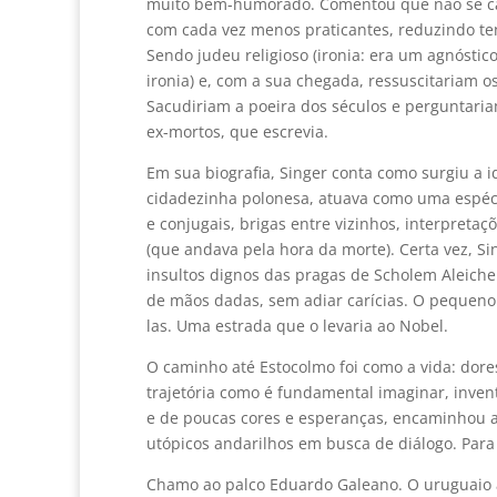
muito bem-humorado. Comentou que não se ca
com cada vez menos praticantes, reduzindo ten
Sendo judeu religioso (ironia: era um agnóstic
ironia) e, com a sua chegada, ressuscitariam o
Sacudiriam a poeira dos séculos e perguntariam
ex-mortos, que escrevia.
Em sua biografia, Singer conta como surgiu a id
cidadezinha polonesa, atuava como uma espécie
e conjugais, brigas entre vizinhos, interpretaç
(que andava pela hora da morte). Certa vez, S
insultos dignos das pragas de Scholem Aleich
de mãos dadas, sem adiar carícias. O pequeno 
las. Uma estrada que o levaria ao Nobel.
O caminho até Estocolmo foi como a vida: dore
trajetória como é fundamental imaginar, inven
e de poucas cores e esperanças, encaminhou a
utópicos andarilhos em busca de diálogo. Para
Chamo ao palco Eduardo Galeano. O uruguaio a