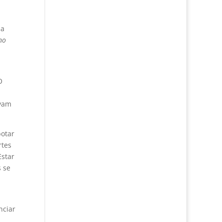
da
no
O
avam
botar
rtes
Estar
s se
nciar