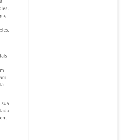
ma
les.
go,
eles,
iais
a
am
ram
tá-
e sua
itado
vem,