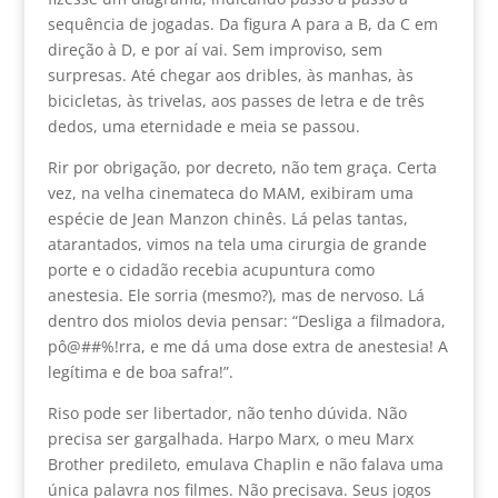
sequência de jogadas. Da figura A para a B, da C em
direção à D, e por aí vai. Sem improviso, sem
surpresas. Até chegar aos dribles, às manhas, às
bicicletas, às trivelas, aos passes de letra e de três
dedos, uma eternidade e meia se passou.
Rir por obrigação, por decreto, não tem graça. Certa
vez, na velha cinemateca do MAM, exibiram uma
espécie de Jean Manzon chinês. Lá pelas tantas,
atarantados, vimos na tela uma cirurgia de grande
porte e o cidadão recebia acupuntura como
anestesia. Ele sorria (mesmo?), mas de nervoso. Lá
dentro dos miolos devia pensar: “Desliga a filmadora,
pô@##%!rra, e me dá uma dose extra de anestesia! A
legítima e de boa safra!”.
Riso pode ser libertador, não tenho dúvida. Não
precisa ser gargalhada. Harpo Marx, o meu Marx
Brother predileto, emulava Chaplin e não falava uma
única palavra nos filmes. Não precisava. Seus jogos