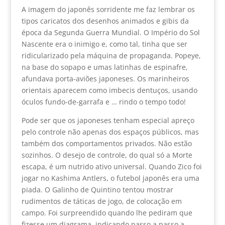
A imagem do japonês sorridente me faz lembrar os
tipos caricatos dos desenhos animados e gibis da
época da Segunda Guerra Mundial. O Império do Sol
Nascente era o inimigo e, como tal, tinha que ser
ridicularizado pela máquina de propaganda. Popeye,
na base do sopapo e umas latinhas de espinafre,
afundava porta-aviões japoneses. Os marinheiros
orientais aparecem como imbecis dentuços, usando
óculos fundo-de-garrafa e … rindo o tempo todo!
Pode ser que os japoneses tenham especial apreço
pelo controle não apenas dos espaços públicos, mas
também dos comportamentos privados. Não estão
sozinhos. O desejo de controle, do qual só a Morte
escapa, é um nutrido ativo universal. Quando Zico foi
jogar no Kashima Antlers, o futebol japonês era uma
piada. O Galinho de Quintino tentou mostrar
rudimentos de táticas de jogo, de colocação em
campo. Foi surpreendido quando lhe pediram que
fizesse um diagrama, indicando passo a passo a