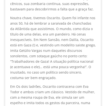
cênicos, sua zombaria contínua, suas expressões,
bastavam para descobrirmos a falta que a graça faz.
Noutra chave, tivemos Oscarito. Quem foi infante nos
anos 50, há de lembrar a saraivada de chanchadas
da Atlântida que assistimos. O mundo, como dizia o
título de uma delas, era um pandeiro. Há cenas
inesquecíveis. Em Nem Sansão, nem Dalila, Oscarito
está em Gaza (!) e, vestindo um modelito saiote grego,
imita Getúlio Vargas num daqueles discursos
sonolentos, com sotaque gaúcho no ponto certo:
“Trabalhadores de Gaza! A situação política nacional
(e acentuava o ele)… está uma pouca vergonha!”. O
inusitado, no caso um político sendo sincero,
costuma ser bem engraçado.
Em Os dois ladrões, Oscarito contracena com Eva
Todor e ambos criam um clássico. Vestido de mulher,
com a mesma roupa de Eva, ele simula ser um
espelho e imita todos os gestos da parceira, numa