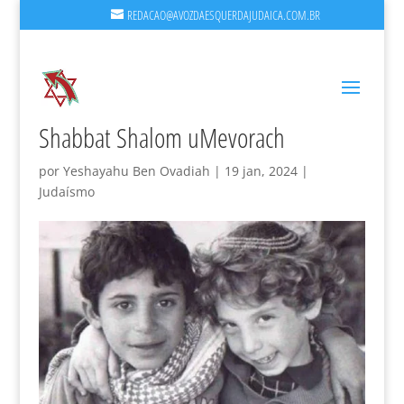
REDACAO@AVOZDAESQUERDAJUDAICA.COM.BR
Shabbat Shalom uMevorach
por
Yeshayahu Ben Ovadiah
|
19 jan, 2024
|
Judaísmo