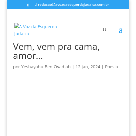
redacao@avozdaesquerdajudaica.com.br
Vem, vem pra cama,
amor…
por
Yeshayahu Ben Ovadiah
|
12 jan, 2024
|
Poesia