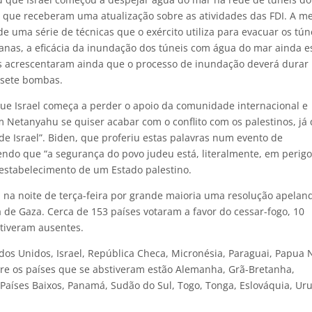
que receberam uma atualização sobre as atividades das FDI. A m
de uma série de técnicas que o exército utiliza para evacuar os tún
anas, a eficácia da inundação dos túneis com água do mar ainda e
os acrescentaram ainda que o processo de inundação deverá durar
 sete bombas.
que Israel começa a perder o apoio da comunidade internacional e
Netanyahu se quiser acabar com o conflito com os palestinos, já
de Israel”. Biden, que proferiu estas palavras num evento de
endo que “a segurança do povo judeu está, literalmente, em perigo
 estabelecimento de um Estado palestino.
na noite de terça-feira por grande maioria uma resolução apelan
 de Gaza. Cerca de 153 países votaram a favor do cessar-fogo, 10
stiveram ausentes.
ados Unidos, Israel, República Checa, Micronésia, Paraguai, Papua 
tre os países que se abstiveram estão Alemanha, Grã-Bretanha,
, Países Baixos, Panamá, Sudão do Sul, Togo, Tonga, Eslováquia, Ur