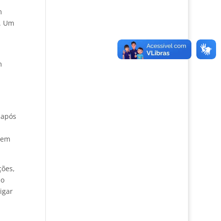
m
s. Um
m
 após
u em
ções,
ão
igar