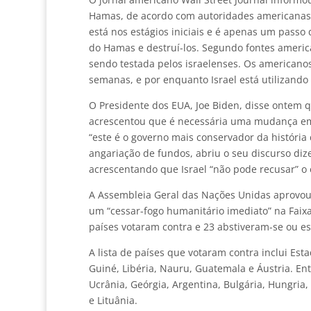
Hamas, de acordo com autoridades americanas 
está nos estágios iniciais e é apenas um passo 
do Hamas e destruí-los. Segundo fontes americ
sendo testada pelos israelenses. Os american
semanas, e por enquanto Israel está utilizando
O Presidente dos EUA, Joe Biden, disse ontem 
acrescentou que é necessária uma mudança em 
“este é o governo mais conservador da história 
angariação de fundos, abriu o seu discurso diz
acrescentando que Israel “não pode recusar” o
A Assembleia Geral das Nações Unidas aprovou 
um “cessar-fogo humanitário imediato” na Faixa
países votaram contra e 23 abstiveram-se ou e
A lista de países que votaram contra inclui Est
Guiné, Libéria, Nauru, Guatemala e Áustria. En
Ucrânia, Geórgia, Argentina, Bulgária, Hungria
e Lituânia.