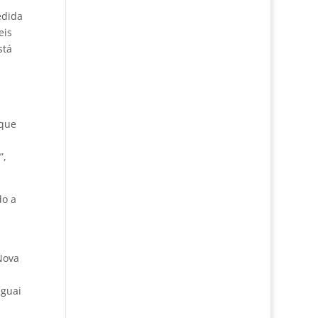
edida
eis
stá
 que
”,
do a
Nova
uguai