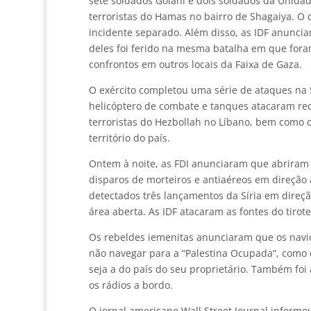
sete soldados Golani e dois soldados da Unida
terroristas do Hamas no bairro de Shagaiya. O
incidente separado. Além disso, as IDF anunci
deles foi ferido na mesma batalha em que fora
confrontos em outros locais da Faixa de Gaza.
O exército completou uma série de ataques na S
helicóptero de combate e tanques atacaram re
terroristas do Hezbollah no Líbano, bem como di
território do país.
Ontem à noite, as FDI anunciaram que abriram f
disparos de morteiros e antiaéreos em direção
detectados três lançamentos da Síria em direção
área aberta. As IDF atacaram as fontes do tirot
Os rebeldes iemenitas anunciaram que os navi
não navegar para a “Palestina Ocupada”, com
seja a do país do seu proprietário. Também foi
os rádios a bordo.
O jornal americano Wall Street Journal inform