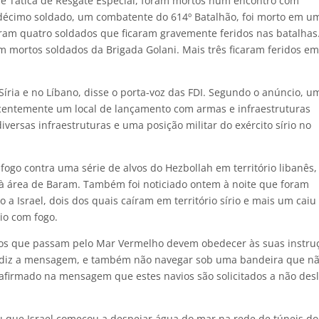
de Tática de Resgate Especial, foram mortos num encontro com
 décimo soldado, um combatente do 614º Batalhão, foi morto em u
aram quatro soldados que ficaram gravemente feridos nas batalha
m mortos soldados da Brigada Golani. Mais três ficaram feridos em
íria e no Líbano, disse o porta-voz das FDI. Segundo o anúncio, u
centemente um local de lançamento com armas e infraestruturas
versas infraestruturas e uma posição militar do exército sírio no
ogo contra uma série de alvos do Hezbollah em território libanês,
 à área de Baram. Também foi noticiado ontem à noite que foram
 a Israel, dois dos quais caíram em território sírio e mais um cai
eio com fogo.
os que passam pelo Mar Vermelho devem obedecer às suas instru
o diz a mensagem, e também não navegar sob uma bandeira que n
 afirmado na mensagem que estes navios são solicitados a não desl
ou que Israel começou a despejar água do mar na rede de túneis do