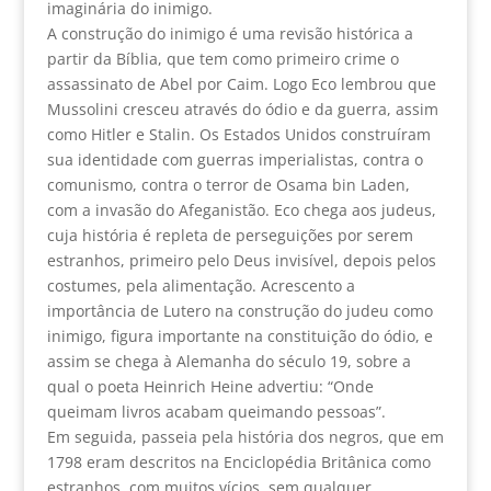
imaginária do inimigo.
A construção do inimigo é uma revisão histórica a
partir da Bíblia, que tem como primeiro crime o
assassinato de Abel por Caim. Logo Eco lembrou que
Mussolini cresceu através do ódio e da guerra, assim
como Hitler e Stalin. Os Estados Unidos construíram
sua identidade com guerras imperialistas, contra o
comunismo, contra o terror de Osama bin Laden,
com a invasão do Afeganistão. Eco chega aos judeus,
cuja história é repleta de perseguições por serem
estranhos, primeiro pelo Deus invisível, depois pelos
costumes, pela alimentação. Acrescento a
importância de Lutero na construção do judeu como
inimigo, figura importante na constituição do ódio, e
assim se chega à Alemanha do século 19, sobre a
qual o poeta Heinrich Heine advertiu: “Onde
queimam livros acabam queimando pessoas”.
Em seguida, passeia pela história dos negros, que em
1798 eram descritos na Enciclopédia Britânica como
estranhos, com muitos vícios, sem qualquer