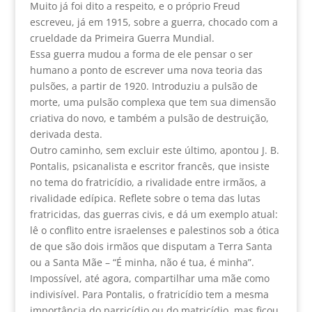
Muito já foi dito a respeito, e o próprio Freud
escreveu, já em 1915, sobre a guerra, chocado com a
crueldade da Primeira Guerra Mundial.
Essa guerra mudou a forma de ele pensar o ser
humano a ponto de escrever uma nova teoria das
pulsões, a partir de 1920. Introduziu a pulsão de
morte, uma pulsão complexa que tem sua dimensão
criativa do novo, e também a pulsão de destruição,
derivada desta.
Outro caminho, sem excluir este último, apontou J. B.
Pontalis, psicanalista e escritor francês, que insiste
no tema do fratricídio, a rivalidade entre irmãos, a
rivalidade edípica. Reflete sobre o tema das lutas
fratricidas, das guerras civis, e dá um exemplo atual:
lê o conflito entre israelenses e palestinos sob a ótica
de que são dois irmãos que disputam a Terra Santa
ou a Santa Mãe – “É minha, não é tua, é minha”.
Impossível, até agora, compartilhar uma mãe como
indivisível. Para Pontalis, o fratricídio tem a mesma
importância do parricídio ou do matricídio, mas ficou