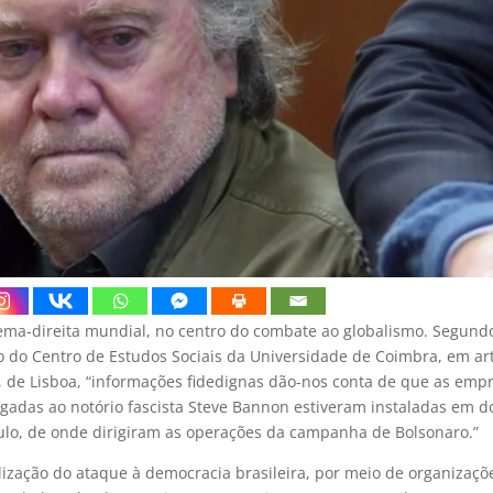
rema-direita mundial, no centro do combate ao globalismo. Segund
 do Centro de Estudos Sociais da Universidade de Coimbra, em ar
, de Lisboa, “informações fidedignas dão-nos conta de que as emp
igadas ao notório fascista Steve Bannon estiveram instaladas em d
ulo, de onde dirigiram as operações da campanha de Bolsonaro.”
alização do ataque à democracia brasileira, por meio de organizaçõ