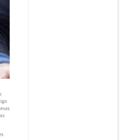
o
tigo
resas
ois
es