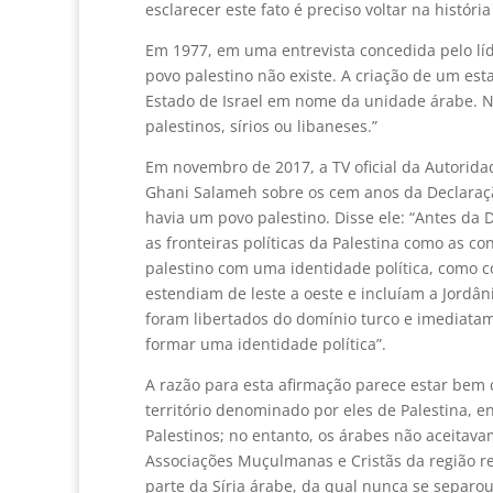
esclarecer este fato é preciso voltar na histó
Em 1977, em uma entrevista concedida pelo lí
povo palestino não existe. A criação de um es
Estado de Israel em nome da unidade árabe. N
palestinos, sírios ou libaneses.”
Em novembro de 2017, a TV oficial da Autorida
Ghani Salameh sobre os cem anos da Declaraçã
havia um povo palestino. Disse ele: “Antes da
as fronteiras políticas da Palestina como as 
palestino com uma identidade política, como c
estendiam de leste a oeste e incluíam a Jordâni
foram libertados do domínio turco e imediatam
formar uma identidade política”.
A razão para esta afirmação parece estar bem
território denominado por eles de Palestina, 
Palestinos; no entanto, os árabes não aceita
Associações Muçulmanas e Cristãs da região re
parte da Síria árabe, da qual nunca se sepa