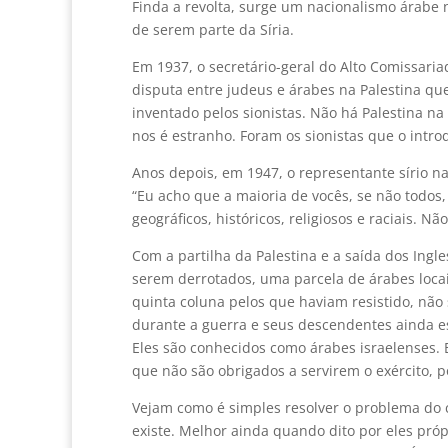
Finda a revolta, surge um nacionalismo árabe n
de serem parte da Síria.
Em 1937, o secretário-geral do Alto Comissaria
disputa entre judeus e árabes na Palestina que
inventado pelos sionistas. Não há Palestina na B
nos é estranho. Foram os sionistas que o intro
Anos depois, em 1947, o representante sírio n
“Eu acho que a maioria de vocês, se não todos,
geográficos, históricos, religiosos e raciais. Nã
Com a partilha da Palestina e a saída dos Ingl
serem derrotados, uma parcela de árabes loca
quinta coluna pelos que haviam resistido, nã
durante a guerra e seus descendentes ainda e
Eles são conhecidos como árabes israelenses. 
que não são obrigados a servirem o exército, 
Vejam como é simples resolver o problema do co
existe. Melhor ainda quando dito por eles próp