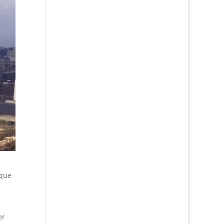
 que
er