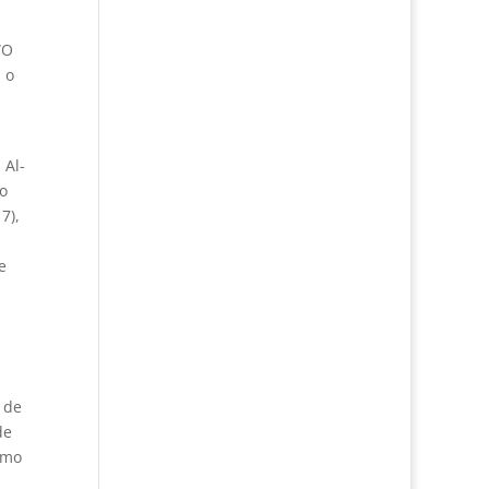
“O
 o
 Al-
o
7),
e
 de
de
omo