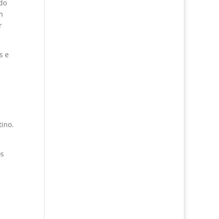
 do
m
r
s e
tino.
os