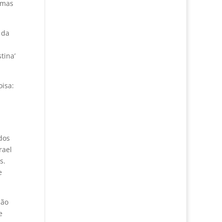
 mas
 da
tina’
oisa:
dos
rael
s.
e
não
e