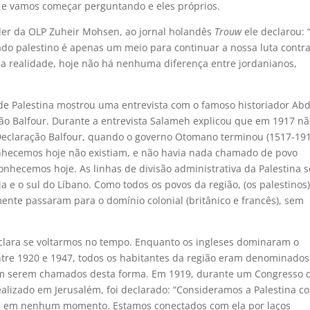
ria e vamos começar perguntando e eles próprios.
der da OLP Zuheir Mohsen, ao jornal holandês
Trouw
ele declarou: 
tado palestino é apenas um meio para continuar a nossa luta contra
a realidade, hoje não há nenhuma diferença entre jordanianos,
de Palestina mostrou uma entrevista com o famoso historiador Abd
o Balfour. Durante a entrevista Salameh explicou que em 1917 nã
 Declaração Balfour, quando o governo Otomano terminou (1517-191
conhecemos hoje não existiam, e não havia nada chamado de povo
onhecemos hoje. As linhas de divisão administrativa da Palestina s
a e o sul do Líbano. Como todos os povos da região, (os palestinos)
ente passaram para o domínio colonial (britânico e francês), sem
 clara se voltarmos no tempo. Enquanto os ingleses dominaram o
entre 1920 e 1947, todos os habitantes da região eram denominados
vam serem chamados desta forma. Em 1919, durante um Congresso 
alizado em Jerusalém, foi declarado: “Consideramos a Palestina c
rou em nenhum momento. Estamos conectados com ela por laços