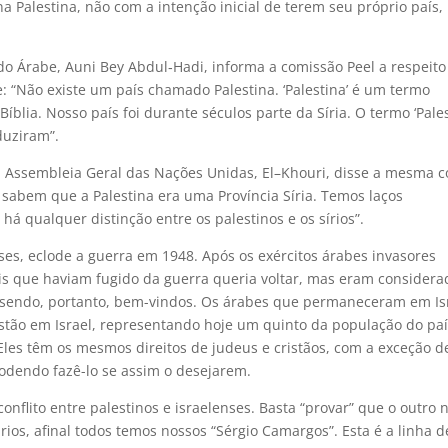
a Palestina, não com a intenção inicial de terem seu próprio país,
do Árabe, Auni Bey Abdul‐Hadi, informa a comissão Peel a respeito
: “Não existe um país chamado Palestina. ‘Palestina’ é um termo
íblia. Nosso país foi durante séculos parte da Síria. O termo ‘Pales
duziram”.
a Assembleia Geral das Nações Unidas, El–Khouri, disse a mesma c
 sabem que a Palestina era uma Província Síria. Temos laços
o há qualquer distinção entre os palestinos e os sírios”.
eses, eclode a guerra em 1948. Após os exércitos árabes invasores
is que haviam fugido da guerra queria voltar, mas eram considera
o sendo, portanto, bem-vindos. Os árabes que permaneceram em Is
stão em Israel, representando hoje um quinto da população do paí
Eles têm os mesmos direitos de judeus e cristãos, com a exceção d
podendo fazê-lo se assim o desejarem.
nflito entre palestinos e israelenses. Basta “provar” que o outro 
rios, afinal todos temos nossos “Sérgio Camargos”. Esta é a linha d