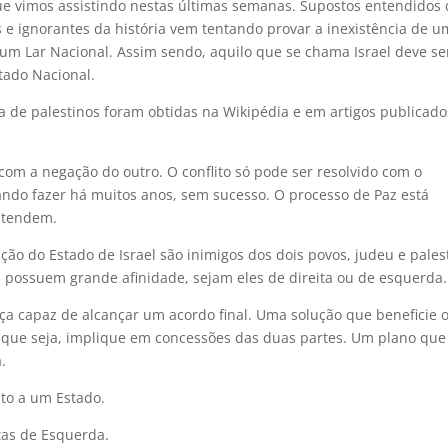
que vimos assistindo nestas últimas semanas. Supostos entendidos
as e ignorantes da história vem tentando provar a inexistência de u
a um Lar Nacional. Assim sendo, aquilo que se chama Israel deve se
tado Nacional.
a de palestinos foram obtidas na Wikipédia e em artigos publicado
 com a negação do outro. O conflito só pode ser resolvido com o
ando fazer há muitos anos, sem sucesso. O processo de Paz está
ntendem.
ão do Estado de Israel são inimigos dos dois povos, judeu e pales
possuem grande afinidade, sejam eles de direita ou de esquerda.
a capaz de alcançar um acordo final. Uma solução que beneficie 
o que seja, implique em concessões das duas partes. Um plano que
.
to a um Estado.
tas de Esquerda.