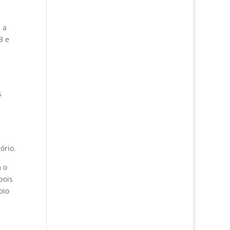
 a
3 e
s
ório.
m o
pois
oio