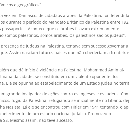
nômicos e geográficos”.
a vez em Damasco, de cidadãos árabes da Palestina, foi defendida
dos durante o período do Mandato Britânico da Palestina entre 192
s passaportes. Acontece que os árabes ficavam extremamente
o somos palestinos, somos árabes. Os palestinos são os judeus”.
à presença de judeus na Palestina, tentava sem sucesso governar a
raque. Assim nasciam futuros países que não obedeciam a fronteira
além que dá início à violência na Palestina. Mohammad Amin al-
ulmana da cidade, se constituiu em um violento oponente dos
na. Ele se opunha ao estabelecimento de um Estado Judeu no territ
 um grande instigador de ações contra os ingleses e os judeus. Co
nicos, fugiu da Palestina, refugiando-se inicialmente no Líbano, de
ha Nazista. Lá ele se encontrou com Hitler em 1941 tentando, o ap
tabelecimento de um estado nacional judaico. Promoveu o
a SS. Mesmo assim, não teve sucesso.