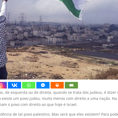
, de esquerda ou de direita, quando se trata dos judeus, é dizer
ão existe um povo judeu, muito menos com direito a uma nação. Na
am o povo com direito ao que hoje é Israel.
stência de tal povo palestino. Mas será que eles existem? Para pod