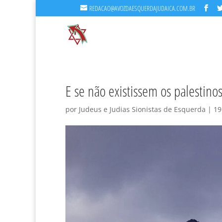
REDACAO@AVOZDAESQUERDAJUDAICA.COM.BR
E se não existissem os palestino
por
Judeus e Judias Sionistas de Esquerda
|
19