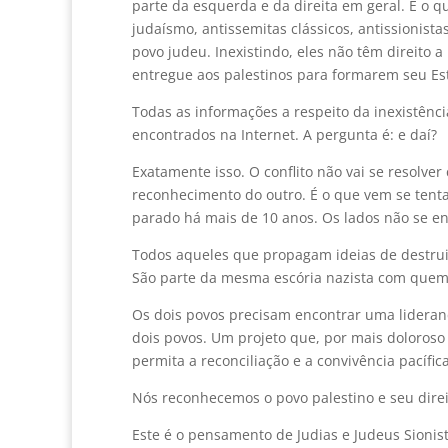
parte da esquerda e da direita em geral. É o 
judaísmo, antissemitas clássicos, antissionist
povo judeu. Inexistindo, eles não têm direito 
entregue aos palestinos para formarem seu Es
Todas as informações a respeito da inexistênci
encontrados na Internet. A pergunta é: e daí?
Exatamente isso. O conflito não vai se resolver
reconhecimento do outro. É o que vem se tent
parado há mais de 10 anos. Os lados não se e
Todos aqueles que propagam ideias de destruiç
São parte da mesma escória nazista com quem 
Os dois povos precisam encontrar uma lideranç
dois povos. Um projeto que, por mais doloros
permita a reconciliação e a convivência pacífica
Nós reconhecemos o povo palestino e seu direi
Este é o pensamento de Judias e Judeus Sionis