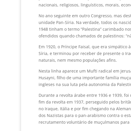
nacionais, religiosos, linguísticos, morais, eco
No ano seguinte em outro Congresso, mas dest
unidade Pan-Síria. Na verdade, todos os nasci
1948 tinham o termo “Palestina” carimbado no
ofendidos quando chamados de palestinos: “nã
Em 1920, o Príncipe Faisal, que era simpático 
Síria, e terminou por receber de presente o I
naturais, nem mesmo populações afins.
Nesta linha aparece um Mufti radical em Jerus
Husayni, filho de uma importante família muç
ingleses na sua luta pela autonomia da Palesti
Durante a revolta árabe entre 1936 e 1939, foi
fim da revolta em 1937, perseguido pelos britâ
no Iraque, Itália e por fim chegando na Aleman
dos Nazistas para o pan-arabismo contra o es
recrutamento voluntário de muçulmanos para 