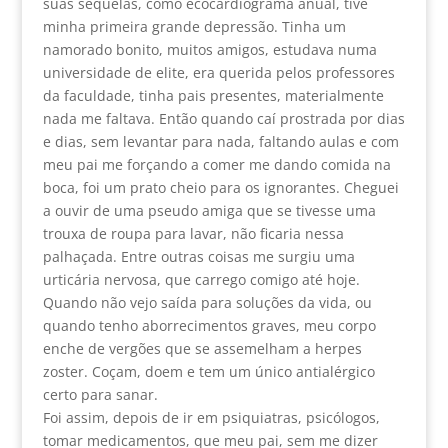
suas sequelas, como ecocardiograma anual, tive
minha primeira grande depressão. Tinha um
namorado bonito, muitos amigos, estudava numa
universidade de elite, era querida pelos professores
da faculdade, tinha pais presentes, materialmente
nada me faltava. Então quando caí prostrada por dias
e dias, sem levantar para nada, faltando aulas e com
meu pai me forçando a comer me dando comida na
boca, foi um prato cheio para os ignorantes. Cheguei
a ouvir de uma pseudo amiga que se tivesse uma
trouxa de roupa para lavar, não ficaria nessa
palhaçada. Entre outras coisas me surgiu uma
urticária nervosa, que carrego comigo até hoje.
Quando não vejo saída para soluções da vida, ou
quando tenho aborrecimentos graves, meu corpo
enche de vergões que se assemelham a herpes
zoster. Coçam, doem e tem um único antialérgico
certo para sanar.
Foi assim, depois de ir em psiquiatras, psicólogos,
tomar medicamentos, que meu pai, sem me dizer