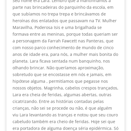
Seu nome era Lara. Lembro que a mantínhamos a
parte nas brincadeiras do parquinho da escola, em
que subíamos no trepa trepa e brincávamos de
heroínas dos enlatados que passavam na TV. Mulher
Maravilha, Poderosa Isis e uma brigalhada se
formava entre as meninas, porque todas queriam ser
a personagem da Farrah Fawcett nas Panteras, que
com nosso parco conhecimento de mundo de cinco
anos de idade era, para nós, a mulher mais bonita do
planeta. Lara ficava sentada num banquinho, nos
olhando brincar. Não queríamos aproximação,
sobretudo que se encostasse em nós e jamais, em
hipótese alguma , permitíamos que pegasse nos
nossos objetos. Magrinha, cabelos crespos trançados,
Lara era cheia de feridas, algumas abertas, outras
cicatrizando. Entre as histórias contadas pelas
crianças, não sei se procede ou não, é que alguém
viu Lara levantando as tranças e notou que seu couro
cabeludo também era cheio de feridas. Hoje sei que
era portadora de alguma doença séria epidérmica. Só