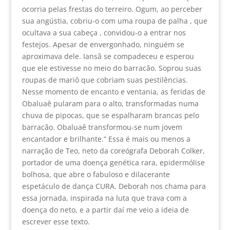
ocorria pelas frestas do terreiro. Ogum, ao perceber
sua angústia, cobriu-o com uma roupa de palha , que
ocultava a sua cabeça , convidou-o a entrar nos
festejos. Apesar de envergonhado, ninguém se
aproximava dele. Iansã se compadeceu e esperou
que ele estivesse no meio do barracão. Soprou suas
roupas de mariô que cobriam suas pestilências.
Nesse momento de encanto e ventania, as feridas de
Obaluaê pularam para o alto, transformadas numa
chuva de pipocas, que se espalharam brancas pelo
barracão. Obaluaê transformou-se num jovem
encantador e brilhante.” Essa é mais ou menos a
narração de Teo, neto da coreógrafa Deborah Colker,
portador de uma doença genética rara, epidermólise
bolhosa, que abre o fabuloso e dilacerante
espetáculo de dança CURA. Deborah nos chama para
essa jornada, inspirada na luta que trava com a
doença do neto, e a partir daí me veio a ideia de
escrever esse texto.