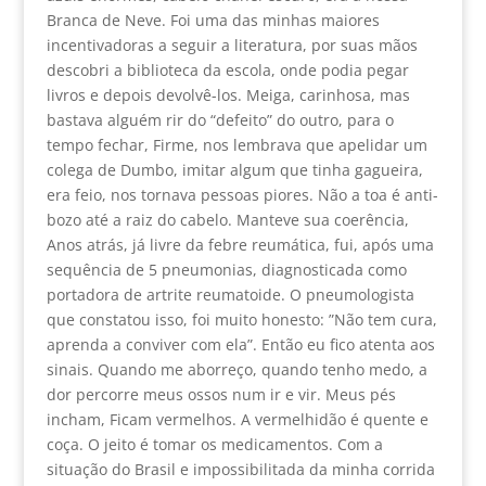
Branca de Neve. Foi uma das minhas maiores
incentivadoras a seguir a literatura, por suas mãos
descobri a biblioteca da escola, onde podia pegar
livros e depois devolvê-los. Meiga, carinhosa, mas
bastava alguém rir do “defeito” do outro, para o
tempo fechar, Firme, nos lembrava que apelidar um
colega de Dumbo, imitar algum que tinha gagueira,
era feio, nos tornava pessoas piores. Não a toa é anti-
bozo até a raiz do cabelo. Manteve sua coerência,
Anos atrás, já livre da febre reumática, fui, após uma
sequência de 5 pneumonias, diagnosticada como
portadora de artrite reumatoide. O pneumologista
que constatou isso, foi muito honesto: ”Não tem cura,
aprenda a conviver com ela”. Então eu fico atenta aos
sinais. Quando me aborreço, quando tenho medo, a
dor percorre meus ossos num ir e vir. Meus pés
incham, Ficam vermelhos. A vermelhidão é quente e
coça. O jeito é tomar os medicamentos. Com a
situação do Brasil e impossibilitada da minha corrida