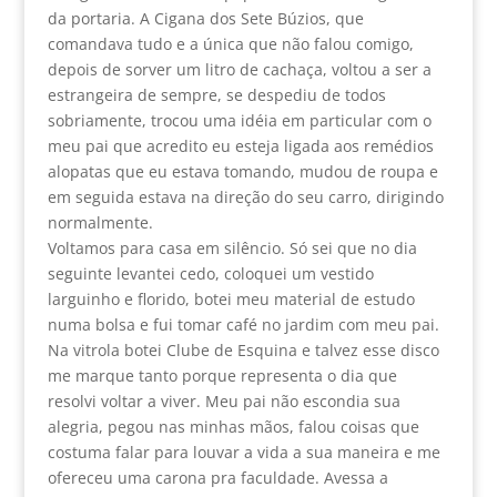
da portaria. A Cigana dos Sete Búzios, que
comandava tudo e a única que não falou comigo,
depois de sorver um litro de cachaça, voltou a ser a
estrangeira de sempre, se despediu de todos
sobriamente, trocou uma idéia em particular com o
meu pai que acredito eu esteja ligada aos remédios
alopatas que eu estava tomando, mudou de roupa e
em seguida estava na direção do seu carro, dirigindo
normalmente.
Voltamos para casa em silêncio. Só sei que no dia
seguinte levantei cedo, coloquei um vestido
larguinho e florido, botei meu material de estudo
numa bolsa e fui tomar café no jardim com meu pai.
Na vitrola botei Clube de Esquina e talvez esse disco
me marque tanto porque representa o dia que
resolvi voltar a viver. Meu pai não escondia sua
alegria, pegou nas minhas mãos, falou coisas que
costuma falar para louvar a vida a sua maneira e me
ofereceu uma carona pra faculdade. Avessa a