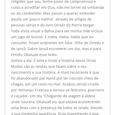
religiões que sou, tenho pavor de compromisso e
custo a acreditar em D’us, não me tornei da umbanda
ou do candomblé. Mas passei a querer entender
aquilo um pouco melhor, através de artigos de
pessoas sérias e do livro Orixás do Pierre Verger.
Toda visita anual a Bahia para ver minha mãe incluia
um jogo de búzios. E todos, todos, todos que eu
consultei, foram unânimes em falar. Filha de Omolu e
de Iansã .Sobre Iansã escreverei um dia, mas é para
Omolu Obaluaê esse texto.
Vamos a ele. É bela e triste a história desse Orixá.
Muitas são as lendas que falam sobre o seu
nascimento e sua história. A mais recorrente é que
foi abandonado por Nanã por ter nascido cheio de
chagas, em um cesto no mar. Acabou sendo criado
por Yemanja. Cresceu e tornou-se feiticeiro, guerreiro
e caçador. Um dia “Chegando de viagem à aldeia
onde nascera, Obaluaê viu que estava acontecendo
uma festa com a presença de todos os orixás. Devido
a sua medonha aparência, ficou espreitando o que