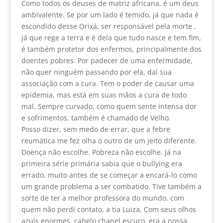
Como todos os deuses de matriz africana, é um deus
ambivalente. Se por um lado é temido, já que nada é
escondido desse Orixá, ser responsável pela morte ,
já que rege a terra e é dela que tudo nasce e tem fim,
é também protetor dos enfermos, principalmente dos
doentes pobres. Por padecer de uma enfermidade,
não quer ninguém passando por ela, daí sua
associação com a cura. Tem o poder de causar uma
epidemia, mas está em suas mãos a cura de todo
mal. Sempre curvado, como quem sente intensa dor
e sofrimentos, também é chamado de Velho.
Posso dizer, sem medo de errar, que a febre
reumática me fez olha o outro de um jeito diferente.
Doença não escolhe. Pobreza não escolhe. Já na
primeira série primária sabia que o bullying era
errado, muito antes de se começar a encará-lo como
um grande problema a ser combatido. Tive também a
sorte de ter a melhor professora do mundo, com
quem não perdi contato, a tia Luiza, Com seus olhos
azuis enormes, cabelo chanel escuro, era a nossa