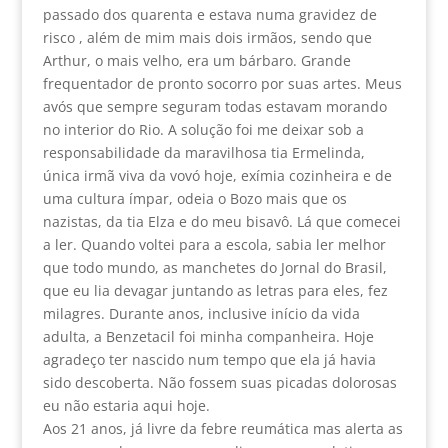
passado dos quarenta e estava numa gravidez de
risco , além de mim mais dois irmãos, sendo que
Arthur, o mais velho, era um bárbaro. Grande
frequentador de pronto socorro por suas artes. Meus
avós que sempre seguram todas estavam morando
no interior do Rio. A solução foi me deixar sob a
responsabilidade da maravilhosa tia Ermelinda,
única irmã viva da vovó hoje, exímia cozinheira e de
uma cultura ímpar, odeia o Bozo mais que os
nazistas, da tia Elza e do meu bisavô. Lá que comecei
a ler. Quando voltei para a escola, sabia ler melhor
que todo mundo, as manchetes do Jornal do Brasil,
que eu lia devagar juntando as letras para eles, fez
milagres. Durante anos, inclusive início da vida
adulta, a Benzetacil foi minha companheira. Hoje
agradeço ter nascido num tempo que ela já havia
sido descoberta. Não fossem suas picadas dolorosas
eu não estaria aqui hoje.
Aos 21 anos, já livre da febre reumática mas alerta as