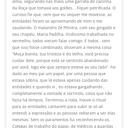
alma, segurando nas mãos uma garrafa de caninha
da Roça que tomava aos golões. . Fiquei petrificada. O
curioso foi que, sem que eu sequer me movesse, as
entidades foram se aproximando de mim e me
saudando. O malandro Zé Pilintra, com seu gingado e
seu chapéu, Maria Padilha, lindíssima trabalhada no
vermelho, todos vieram falar comigo. E todos , sem
que isso fosse combinado, disseram a mesma coisa
“Moça bonita, tua tristeza é do Velho, você precisa
cuidar dele, porque está se sentindo abandonado
por você, logo ele que sempre esteve ao seu lado”. Foi
dado ao meu pai um papel, por uma pessoa que
estava sóbria, que lá estava apenas cuidando das
entidades e quando vi , eu estava gargalhando ,
completamente a vontade e sorrindo, coisa que não
fazia há tempos. Terminou a roda, houve o ritual
para as entidades cantarem para subir (e só ali
entendi a expressão) e as pessoas voltaram a ser elas
mesmas. Sem os paramentos fui reconhecendo-os,
Colegas de trabalho do papai, de médicos a guardas