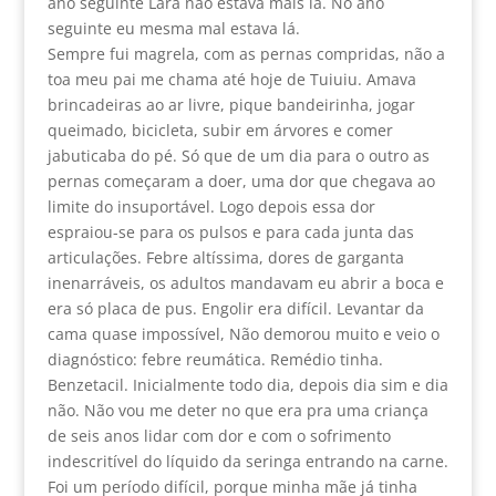
ano seguinte Lara não estava mais lá. No ano
seguinte eu mesma mal estava lá.
Sempre fui magrela, com as pernas compridas, não a
toa meu pai me chama até hoje de Tuiuiu. Amava
brincadeiras ao ar livre, pique bandeirinha, jogar
queimado, bicicleta, subir em árvores e comer
jabuticaba do pé. Só que de um dia para o outro as
pernas começaram a doer, uma dor que chegava ao
limite do insuportável. Logo depois essa dor
espraiou-se para os pulsos e para cada junta das
articulações. Febre altíssima, dores de garganta
inenarráveis, os adultos mandavam eu abrir a boca e
era só placa de pus. Engolir era difícil. Levantar da
cama quase impossível, Não demorou muito e veio o
diagnóstico: febre reumática. Remédio tinha.
Benzetacil. Inicialmente todo dia, depois dia sim e dia
não. Não vou me deter no que era pra uma criança
de seis anos lidar com dor e com o sofrimento
indescritível do líquido da seringa entrando na carne.
Foi um período difícil, porque minha mãe já tinha