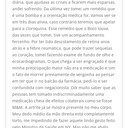
diária, que ajudava as crises a ficarem mais esparsas,
andei sofrendo. Da última vez tomei um remédio que
é uma bomba e a orientação médica foi: Vamos ver se
em três dias alivia, caso contrário teremos que apelar
para a cloroquina. Esse remédio que o Bozo louva,
das vezes que tomei, tive um acompanhamento
ferrenho. Por ter tido descolamento de retina anos
atrás e a febre reumática, que pode trazer sequelas
ao coração, tomei fazendo exame de fundo de olho e
ecocardiogramas. O que chega a ser engraçado é que
minha preocupação maior não era a medicação e sim
o fato de morrer previamente de vergonha ao pensar
em ter que ir no balcão da farmácia, pedi-lo e ser
confundida com negacionista .Dói muito saber que as
pessoas tem tomado indiscriminadamente uma
medicação cheia de efeitos colaterais como se fosse
M&M. A artrite já se mostra presente no meu corpo.
Meu dedo médio da mão direita está completamente
torto, me impedindo de fazer aquele lindo gesto feito
pelo Ministro da Saúde em NY. Mas não me abalo,