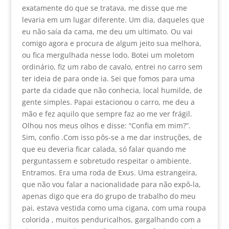
exatamente do que se tratava, me disse que me
levaria em um lugar diferente. Um dia, daqueles que
eu não saía da cama, me deu um ultimato. Ou vai
comigo agora e procura de algum jeito sua melhora,
ou fica mergulhada nesse lodo. Botei um moletom
ordinário, fiz um rabo de cavalo, entrei no carro sem
ter ideia de para onde ia. Sei que fomos para uma
parte da cidade que não conhecia, local humilde, de
gente simples. Papai estacionou o carro, me deu a
mão e fez aquilo que sempre faz ao me ver frágil.
Olhou nos meus olhos e disse: “Confia em mim?”.
Sim, confio .Com isso pôs-se a me dar instruções, de
que eu deveria ficar calada, só falar quando me
perguntassem e sobretudo respeitar o ambiente.
Entramos. Era uma roda de Exus. Uma estrangeira,
que não vou falar a nacionalidade para não expô-la,
apenas digo que era do grupo de trabalho do meu
pai, estava vestida como uma cigana, com uma roupa
colorida , muitos penduricalhos, gargalhando com a