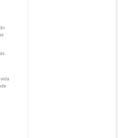
ndo
ue
as.
 vida
ade