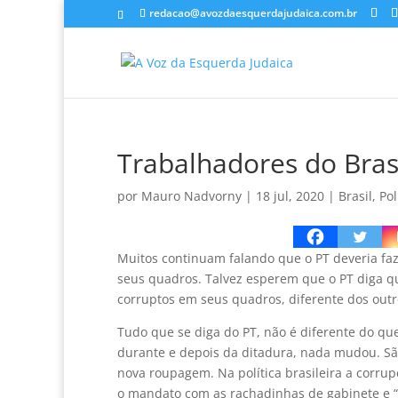
redacao@avozdaesquerdajudaica.com.br
Trabalhadores do Brasi
por
Mauro Nadvorny
|
18 jul, 2020
|
Brasil
,
Pol
Muitos continuam falando que o PT deveria fa
seus quadros. Talvez esperem que o PT diga q
corruptos em seus quadros, diferente dos outr
Tudo que se diga do PT, não é diferente do que 
durante e depois da ditadura, nada mudou. S
nova roupagem. Na política brasileira a corr
o mandato com as rachadinhas de gabinete e “