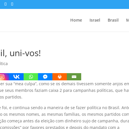
Home
Israel
Brasil
M
l, uni-vos!
ítica
zer sua “mea culpa”, como se os demais tivessem somente anjos e
ue seus membros faziam caixa 2 para campanhas políticas, que ha
os partidos.
foi, e continua sendo a maneira de se fazer política no Brasil. Ant
ão os mesmos nomes, as mesmas famílias, os mesmos partidos co
upção começa antes da eleição com dinheiro sujo de campanha, dur
comissões” por favores prestados e depois do mandato com a