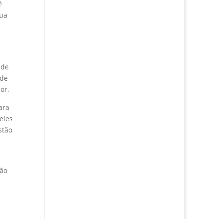
é
sua
 de
 de
or.
ara
eles
stão
ção