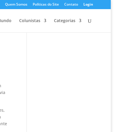
Quem Somos
Políticas do Site
Contato
Login
undo
Colunistas
Categorias
m
via
es,
m
ante