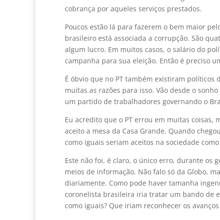
cobrança por aqueles serviços prestados.
Poucos estão lá para fazerem o bem maior pelo 
brasileiro está associada a corrupção. São qu
algum lucro. Em muitos casos, o salário do po
campanha para sua eleição. Então é preciso um 
É óbvio que no PT também existiram políticos 
muitas as razões para isso. Vão desde o sonho i
um partido de trabalhadores governando o Bras
Eu acredito que o PT errou em muitas coisas, ma
aceito a mesa da Casa Grande. Quando chegou a
como iguais seriam aceitos na sociedade como
Este não foi, é claro, o único erro, durante os
meios de informação. Não falo só da Globo, ma
diariamente. Como pode haver tamanha inge
coronelista brasileira iria tratar um bando de
como iguais? Que iriam reconhecer os avanços