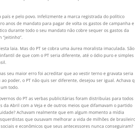
país e pelo povo. Infelizmente a marca registrada do político
atro anos de mandato para pagar de volta os gastos de campanha e 
lítico durante todo o seu mandato não cobre sequer os gastos da
“jeitinho”.
desta laia. Mas do PT se cobra uma áurea moralista imaculada. São
nfantil de que com o PT seria diferente, até o ódio puro e simples
il.
s seu maior erro foi acreditar que ao vestir terno e gravata seria
o poder, o PT não quis ser diferente, desejou ser igual. Achava 
 um todo.
 governos do PT as verbas publicitárias foram distribuías para todos
s da Abril com a Veja e de outros meios que difamavam o partido
nuidade? Achavam realmente que em algum momento a mídia
 esquerdistas que ousavam melhorar a vida de milhões de brasileiro
 sociais e econômicos que seus antecessores nunca conseguiram?