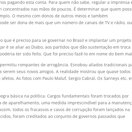
mos pagando esta conta. Para quem não sabe, regular a imprensa 
em concentrados nas mãos de poucos. É determinar que quem pos
exemplo. O mesmo com donos de outros meios e também
de ser dona de mais que um número de canais de TV e rádio, ou
ue é preciso para se governar no Brasil e implantar um projeto
ar é se aliar ao Diabo, aos partidos que dão sustentação em troca
oderia ter sido feito. Que foi preciso fazê-lo em nome do bem mai
 permitiu rompantes de arrogância. Esnobou aliados tradicionais p
 serem seus novos amigos. A realidade mostrou que quase todos 
fetos. As fotos com Paulo Maluf, Sergio Cabral, Os Sarneys etc, e
egra básica na política. Cargos fundamentais foram trocados por
lta de aparelhamento, uma medida imprescindível para a manuten
Assim, todos os fracassos e casos de corrupção foram lançados na
ecidos, foram creditados ao conjunto de governos passados que