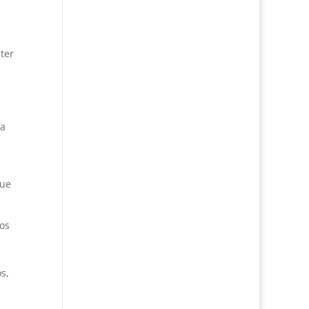
ter
 a
que
 os
s,