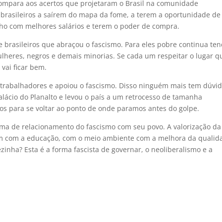
compara aos acertos que projetaram o Brasil na comunidade
 brasileiros a saírem do mapa da fome, a terem a oportunidade de
lho com melhores salários e terem o poder de compra.
e brasileiros que abraçou o fascismo. Para eles pobre continua te
lheres, negros e demais minorias. Se cada um respeitar o lugar q
vai ficar bem.
e trabalhadores e apoiou o fascismo. Disso ninguém mais tem dúvid
alácio do Planalto e levou o país a um retrocesso de tamanha
os para se voltar ao ponto de onde paramos antes do golpe.
a de relacionamento do fascismo com seu povo. A valorização da
am com a educação, com o meio ambiente com a melhora da qualid
inha? Esta é a forma fascista de governar, o neoliberalismo e a