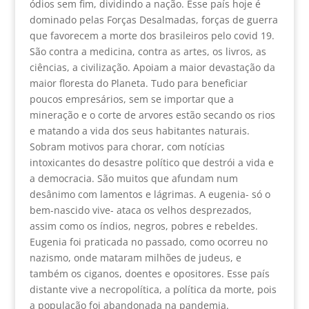
ódios sem fim, dividindo a nação. Esse país hoje é
dominado pelas Forças Desalmadas, forças de guerra
que favorecem a morte dos brasileiros pelo covid 19.
São contra a medicina, contra as artes, os livros, as
ciências, a civilização. Apoiam a maior devastação da
maior floresta do Planeta. Tudo para beneficiar
poucos empresários, sem se importar que a
mineração e o corte de arvores estão secando os rios
e matando a vida dos seus habitantes naturais.
Sobram motivos para chorar, com notícias
intoxicantes do desastre político que destrói a vida e
a democracia. São muitos que afundam num
desânimo com lamentos e lágrimas. A eugenia- só o
bem-nascido vive- ataca os velhos desprezados,
assim como os índios, negros, pobres e rebeldes.
Eugenia foi praticada no passado, como ocorreu no
nazismo, onde mataram milhões de judeus, e
também os ciganos, doentes e opositores. Esse país
distante vive a necropolítica, a política da morte, pois
a população foi abandonada na pandemia.