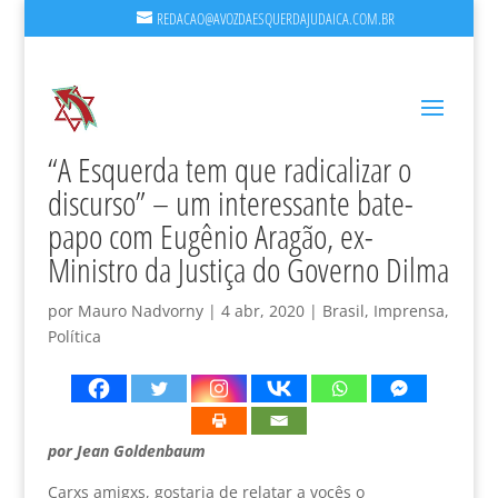
REDACAO@AVOZDAESQUERDAJUDAICA.COM.BR
“A Esquerda tem que radicalizar o
discurso” – um interessante bate-
papo com Eugênio Aragão, ex-
Ministro da Justiça do Governo Dilma
por
Mauro Nadvorny
|
4 abr, 2020
|
Brasil
,
Imprensa
,
Política
por Jean Goldenbaum
Carxs amigxs, gostaria de relatar a vocês o