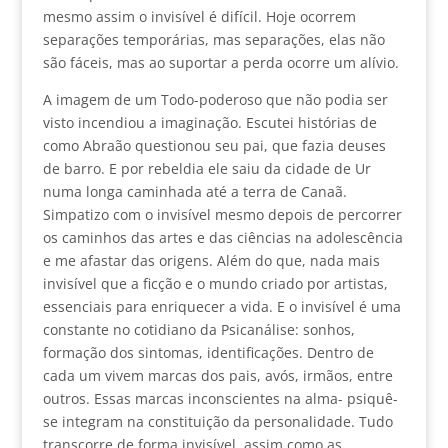
mesmo assim o invisível é difícil. Hoje ocorrem
separações temporárias, mas separações, elas não
são fáceis, mas ao suportar a perda ocorre um alívio.
A imagem de um Todo-poderoso que não podia ser
visto incendiou a imaginação. Escutei histórias de
como Abraão questionou seu pai, que fazia deuses
de barro. E por rebeldia ele saiu da cidade de Ur
numa longa caminhada até a terra de Canaã.
Simpatizo com o invisível mesmo depois de percorrer
os caminhos das artes e das ciências na adolescência
e me afastar das origens. Além do que, nada mais
invisível que a ficção e o mundo criado por artistas,
essenciais para enriquecer a vida. E o invisível é uma
constante no cotidiano da Psicanálise: sonhos,
formação dos sintomas, identificações. Dentro de
cada um vivem marcas dos pais, avós, irmãos, entre
outros. Essas marcas inconscientes na alma- psiquê-
se integram na constituição da personalidade. Tudo
transcorre de forma invisível, assim como as