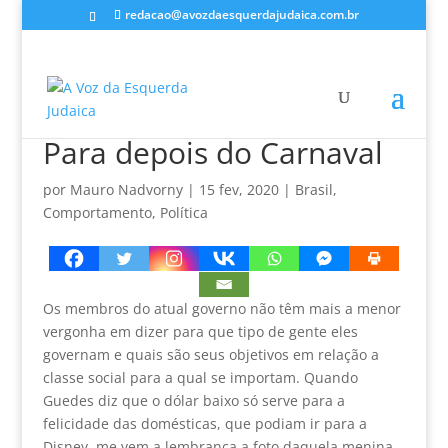
redacao@avozdaesquerdajudaica.com.br
Para depois do Carnaval
por
Mauro Nadvorny
|
15 fev, 2020
|
Brasil
,
Comportamento
,
Política
Os membros do atual governo não têm mais a menor
vergonha em dizer para que tipo de gente eles
governam e quais são seus objetivos em relação a
classe social para a qual se importam. Quando
Guedes diz que o dólar baixo só serve para a
felicidade das domésticas, que podiam ir para a
Disney, me vem a lembrança a foto daquela menina