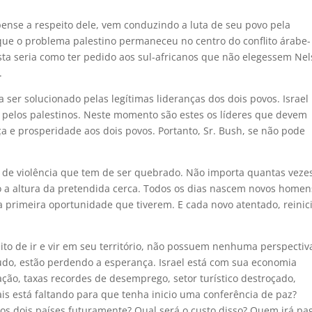
ense a respeito dele, vem conduzindo a luta de seu povo pela
 que o problema palestino permaneceu no centro do conflito árabe-
osta seria como ter pedido aos sul-africanos que não elegessem Ne
.
sa ser solucionado pelas legítimas lideranças dos dois povos. Israel
ito pelos palestinos. Neste momento são estes os líderes que devem
 e prosperidade aos dois povos. Portanto, Sr. Bush, se não pode
o de violência que tem de ser quebrado. Não importa quantas veze
co a altura da pretendida cerca. Todos os dias nascem novos homen
a primeira oportunidade que tiverem. E cada novo atentado, reinic
ito de ir e vir em seu território, não possuem nenhuma perspectiv
tudo, estão perdendo a esperança. Israel está com sua economia
ção, taxas recordes de desemprego, setor turístico destroçado,
s está faltando para que tenha inicio uma conferência de paz?
os dois países futuramente? Qual será o custo disso? Quem irá pa