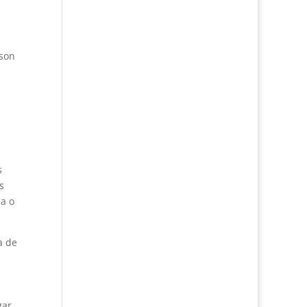
lson
s
s
ia o
a de
gar