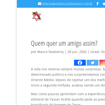
REDACAO@AVOZDAESQUERDAJUDAICA.COM.BR
Quem quer um amigo assim?
por
Mauro Nadvorny
|
28 jun, 2002
|
Israel
,
Or
A vida nos reserva sempre muitas surpresas. 
determinado político e nos surpreendamos com
Oriente Médio: depois de rejeitar um dos melh
inicio a segunda Intifada, acabou sendo um dos
Mas como poucos aprendem com a experiência 
eleitoral de Yasser Arafat quando pede ao povo
trapalhada do homem do Texas.