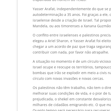
Yasser Arafat, independentemente do que se p
autodeterminação a 35 anos. Foi graças a ele,
israelense desde a criação de Israel. Tal prop
Mandela, ou aos timorenses a Xanana Guzmão
O conflito entre israelenses e palestinos preci
elegeu a Ariel Sharon, e Yasser Arafat foi ele
chegar a um acordo de paz que traga segurança
contribuir com nada, por favor não atrapalhe.
A situação no momento é de um círculo vicios
Israel ocupe e reocupe os territórios, tampou
bombas que irão se explodir em meio a civis n
círculo com novas invasões e novas cercas.
Os palestinos não têm trabalho, não tem o dire
melhorar suas condições de vida, e o pior de 
prejudicada, o shekel em constante desvaloriza
milhares de cidadãos emigrando etc. O que mai
Quanto tempo será necessário para recuperar 