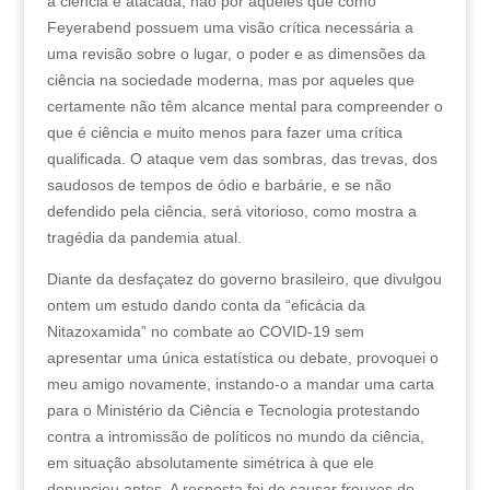
a ciência é atacada, não por aqueles que como
Feyerabend possuem uma visão crítica necessária a
uma revisão sobre o lugar, o poder e as dimensões da
ciência na sociedade moderna, mas por aqueles que
certamente não têm alcance mental para compreender o
que é ciência e muito menos para fazer uma crítica
qualificada. O ataque vem das sombras, das trevas, dos
saudosos de tempos de ódio e barbárie, e se não
defendido pela ciência, será vitorioso, como mostra a
tragédia da pandemia atual.
Diante da desfaçatez do governo brasileiro, que divulgou
ontem um estudo dando conta da “eficácia da
Nitazoxamida” no combate ao COVID-19 sem
apresentar uma única estatística ou debate, provoquei o
meu amigo novamente, instando-o a mandar uma carta
para o Ministério da Ciência e Tecnologia protestando
contra a intromissão de políticos no mundo da ciência,
em situação absolutamente simétrica à que ele
denunciou antes. A resposta foi de causar frouxos de