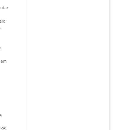
rutar
eio
s
o
, em
a,
e-se