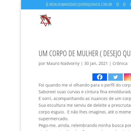
REDACAO@AVOZDAESQUERDAJUDAICA.COM.BR
UM CORPO DE MULHER ( DESEJO QUE
por
Mauro Nadvorny
|
30 jan, 2021
|
Crônica
Foi quando me vi olhando para o perfil do co
Saboreei suas curvas e cintura fina emoldurad
E sorri, acompanhando as nuances de um corpo
Sua escultura me serviu de deleite a prescrut
corpo esguio. E não lhes imaginei, até o mome
supermercado.
Pego-me, ainda, relembrando minha busca por 