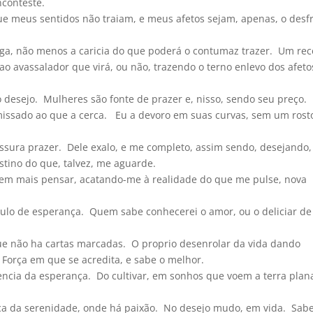
nconteste.
e meus sentidos não traiam, e meus afetos sejam, apenas, o desf
a, não menos a caricia do que poderá o contumaz trazer. Um rec
 ao avassalador que virá, ou não, trazendo o terno enlevo dos afeto
 desejo. Mulheres são fonte de prazer e, nisso, sendo seu preço.
missado ao que a cerca. Eu a devoro em suas curvas, sem um rost
ssura prazer. Dele exalo, e me completo, assim sendo, desejando
stino do que, talvez, me aguarde.
sem mais pensar, acatando-me à realidade do que me pulse, nova
ulo de esperança. Quem sabe conhecerei o amor, ou o deliciar de
e não ha cartas marcadas. O proprio desenrolar da vida dando
 Força em que se acredita, e sabe o melhor.
ncia da esperança. Do cultivar, em sonhos que voem a terra plan
usca da serenidade, onde há paixão. No desejo mudo, em vida. Sab