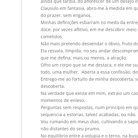
ainda que tardia, do aflorescer de um desejo i
Clausulo em fantasia, abro-me à medida em qu
do prazer, sem enganos.
Minhas definições esbarram no medo da entreg
doce, por vezes aflitivo, em me descobrir meio
cometidos.
Não mais pretendo desvendar o óbvio, fruto do
Ela resvala, límpida, no seu andar descompro
que me defina, mais ou menos, a atração.
Olho um corpo que se me destaca, e ele me su
todo, uma mulher. Aberta a essa confissão, de
Entrego-me ao fortuito de minha descoberta, 
descoberta.
Na verdade que existe em mim, extraio um cas
momentos de enlevo.
Perguntas sem respostas, num principio em qu
sequencia a estorias, talvez acabadas, ou não.
Vou rumando em meus dias, cultivando a sapie
não distantes do seu prumo.
No equilibrio entre a volupia e o terno, na b