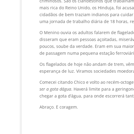
criminosos. São os clandestinos que trabalham 
mais rica do Reino Unido, os Hinduja, foi acus
cidadãos de bem traziam indianos para cuidar
uma jornada de trabalho diária de 18 horas, 
O Menino ouvia os adultos falarem de flagelado
disseram que eram pessoas açoitadas, miseráv
poucos, soube da verdade. Eram em sua maiori
de passagem numa pequena estação ferroviária 
Os flagelados de hoje não andam de trem, vêm
esperança de luz. Viramos sociedades moedor
Comecei citando Chico e volto ao recém-octog
ser a gota dágua
. Haverá limite para a geringo
chegar a gota d’água, para onde escorrerá tanto 
Abraço. E coragem.