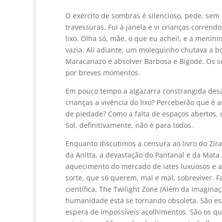
O exército de sombras é silencioso, pede, sem 
travessuras. Fui à janela e vi crianças corrend
lixo. Olha só, mãe, o que eu achei!, e a menin
vazia. Ali adiante, um molequinho chutava a bo
Maracanazo e absolver Barbosa e Bigode. Os som
por breves momentos.
Em pouco tempo a algazarra constrangida des
crianças a vivência do lixo? Perceberão que é
de piedade? Como a falta de espaços abertos, 
Sol, definitivamente, não é para todos.
Enquanto discutimos a censura ao livro do Zirald
da Anitta, a devastação do Pantanal e da Mata 
aquecimento do mercado de iates luxuosos e as
sorte, que só querem, mal e mal, sobreviver. F
científica, The Twilight Zone (Além da Imagi
humanidade está se tornando obsoleta. São es
espera de impossíveis acolhimentos. São os q