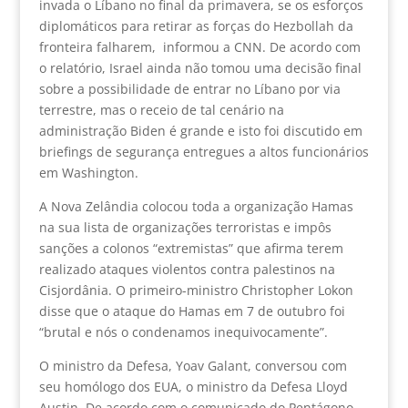
invada o Líbano no final da primavera, se os esforços
diplomáticos para retirar as forças do Hezbollah da
fronteira falharem, informou a CNN. De acordo com
o relatório, Israel ainda não tomou uma decisão final
sobre a possibilidade de entrar no Líbano por via
terrestre, mas o receio de tal cenário na
administração Biden é grande e isto foi discutido em
briefings de segurança entregues a altos funcionários
em Washington.
A Nova Zelândia colocou toda a organização Hamas
na sua lista de organizações terroristas e impôs
sanções a colonos “extremistas” que afirma terem
realizado ataques violentos contra palestinos na
Cisjordânia. O primeiro-ministro Christopher Lokon
disse que o ataque do Hamas em 7 de outubro foi
“brutal e nós o condenamos inequivocamente”.
O ministro da Defesa, Yoav Galant, conversou com
seu homólogo dos EUA, o ministro da Defesa Lloyd
Austin. De acordo com o comunicado do Pentágono,