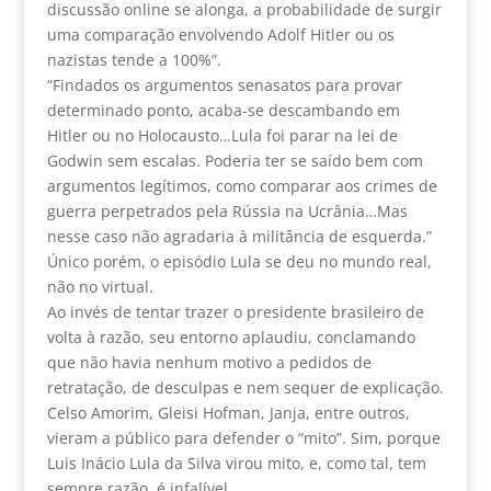
discussão online se alonga, a probabilidade de surgir
uma comparação envolvendo Adolf Hitler ou os
nazistas tende a 100%”.
“Findados os argumentos senasatos para provar
determinado ponto, acaba-se descambando em
Hitler ou no Holocausto…Lula foi parar na lei de
Godwin sem escalas. Poderia ter se saído bem com
argumentos legítimos, como comparar aos crimes de
guerra perpetrados pela Rússia na Ucrânia…Mas
nesse caso não agradaria à militância de esquerda.”
Único porém, o episódio Lula se deu no mundo real,
não no virtual.
Ao invés de tentar trazer o presidente brasileiro de
volta à razão, seu entorno aplaudiu, conclamando
que não havia nenhum motivo a pedidos de
retratação, de desculpas e nem sequer de explicação.
Celso Amorim, Gleisi Hofman, Janja, entre outros,
vieram a público para defender o “mito”. Sim, porque
Luis Inácio Lula da Silva virou mito, e, como tal, tem
sempre razão, é infalível.