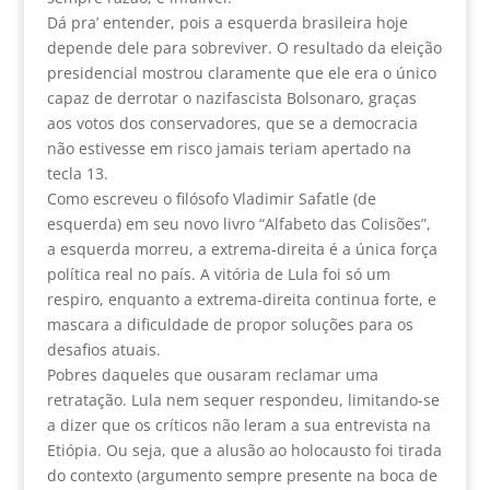
Dá pra’ entender, pois a esquerda brasileira hoje
depende dele para sobreviver. O resultado da eleição
presidencial mostrou claramente que ele era o único
capaz de derrotar o nazifascista Bolsonaro, graças
aos votos dos conservadores, que se a democracia
não estivesse em risco jamais teriam apertado na
tecla 13.
Como escreveu o filósofo Vladimir Safatle (de
esquerda) em seu novo livro “Alfabeto das Colisões”,
a esquerda morreu, a extrema-direita é a única força
política real no país. A vitória de Lula foi só um
respiro, enquanto a extrema-direita continua forte, e
mascara a dificuldade de propor soluções para os
desafios atuais.
Pobres daqueles que ousaram reclamar uma
retratação. Lula nem sequer respondeu, limitando-se
a dizer que os críticos não leram a sua entrevista na
Etiópia. Ou seja, que a alusão ao holocausto foi tirada
do contexto (argumento sempre presente na boca de