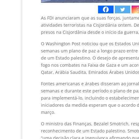
As FDI anunciaram que as suas forças, juntam
atividades terroristas na Cisjordânia ontem. D
presos na Cisjordânia desde o início da guerr
O Washington Post noticiou que os Estados Un
semanas um plano de paz a longo prazo entre I
de um Estado palestino. O desejo de apresenta
fogo nos combates na Faixa de Gaza e um acord
Qatar, Arábia Saudita, Emirados Árabes Unido
Fontes americanas e árabes disseram ao jornal
semanas e durante este período o plano de pa
para implementá-lo, incluindo o estabelecimen
iniciadores da medida esperam que o acordo d
março.
O ministro das Finanças, Bezalel Smotrich, r
reconhecimento de um Estado palestino. Smotr
“uma decisão clara e inequívoca afirmando que