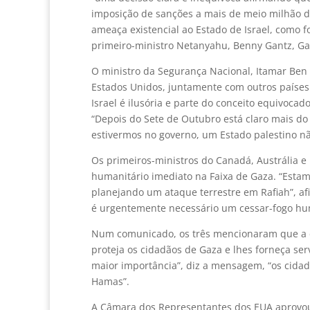
imposição de sanções a mais de meio milhão d
ameaça existencial ao Estado de Israel, como 
primeiro-ministro Netanyahu, Benny Gantz, Gad
O ministro da Segurança Nacional, Itamar Ben
Estados Unidos, juntamente com outros países 
Israel é ilusória e parte do conceito equivoca
“Depois do Sete de Outubro está claro mais d
estivermos no governo, um Estado palestino nã
Os primeiros-ministros do Canadá, Austrália 
humanitário imediato na Faixa de Gaza. “Esta
planejando um ataque terrestre em Rafiah”, afi
é urgentemente necessário um cessar-fogo hum
Num comunicado, os três mencionaram que a dec
proteja os cidadãos de Gaza e lhes forneça serv
maior importância”, diz a mensagem, “os cidad
Hamas”.
A Câmara dos Representantes dos EUA aprovou 