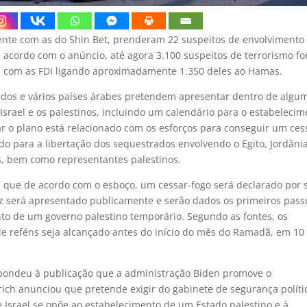
ente com as do Shin Bet, prenderam 22 suspeitos de envolvimento
e acordo com o anúncio, até agora 3.100 suspeitos de terrorismo f
a, com as FDI ligando aproximadamente 1.350 deles ao Hamas.
idos e vários países árabes pretendem apresentar dentro de algu
srael e os palestinos, incluindo um calendário para o estabelecim
r o plano está relacionado com os esforços para conseguir um ces
o para a libertação dos sequestrados envolvendo o Egito, Jordânia
s, bem como representantes palestinos.
 que de acordo com o esboço, um cessar-fogo será declarado por s
z será apresentado publicamente e serão dados os primeiros pass
to de um governo palestino temporário. Segundo as fontes, os
e reféns seja alcançado antes do início do mês do Ramadã, em 10
espondeu à publicação que a administração Biden promove o
ich anunciou que pretende exigir do gabinete de segurança políti
 Israel se opõe ao estabelecimento de um Estado palestino e à