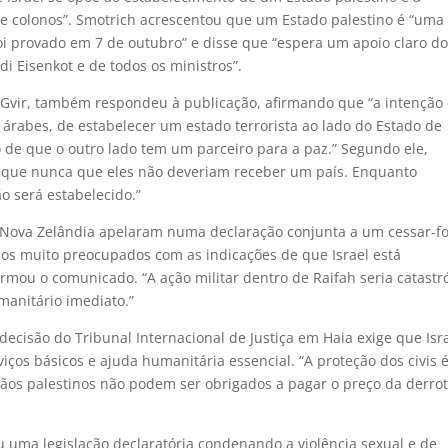
e colonos”. Smotrich acrescentou que um Estado palestino é “uma
foi provado em 7 de outubro” e disse que “espera um apoio claro do
i Eisenkot e de todos os ministros”.
 Gvir, também respondeu à publicação, afirmando que “a intenção
árabes, de estabelecer um estado terrorista ao lado do Estado de
do de que o outro lado tem um parceiro para a paz.” Segundo ele,
o que nunca que eles não deveriam receber um país. Enquanto
o será estabelecido.”
e Nova Zelândia apelaram numa declaração conjunta a um cessar-f
mos muito preocupados com as indicações de que Israel está
rmou o comunicado. “A ação militar dentro de Raifah seria catastró
anitário imediato.”
isão do Tribunal Internacional de Justiça em Haia exige que Isr
iços básicos e ajuda humanitária essencial. “A proteção dos civis 
ãos palestinos não podem ser obrigados a pagar o preço da derro
uma legislação declaratória condenando a violência sexual e de