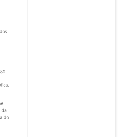
 dos
ogo
fica,
ael
é da
ta do