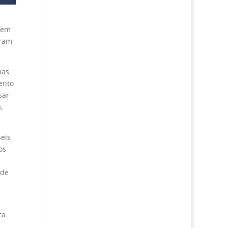
 em
oram
mas
ento
sar-
,
eis
os
 de
ca