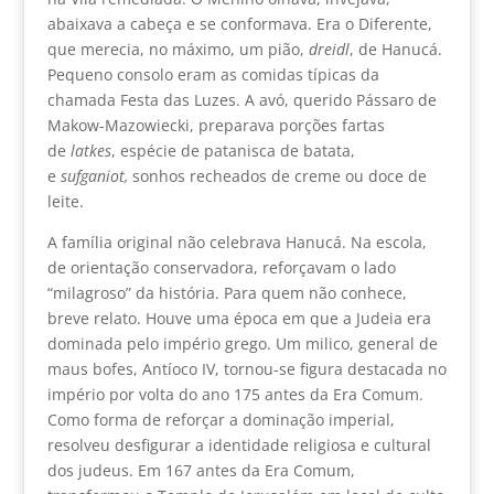
abaixava a cabeça e se conformava. Era o Diferente,
que merecia, no máximo, um pião,
dreidl
, de Hanucá.
Pequeno consolo eram as comidas típicas da
chamada Festa das Luzes. A avó, querido Pássaro de
Makow-Mazowiecki, preparava porções fartas
de
latkes
, espécie de patanisca de batata,
e
sufganiot,
sonhos recheados de creme ou doce de
leite.
A família original não celebrava Hanucá. Na escola,
de orientação conservadora, reforçavam o lado
“milagroso” da história. Para quem não conhece,
breve relato. Houve uma época em que a Judeia era
dominada pelo império grego. Um milico, general de
maus bofes, Antíoco IV, tornou-se figura destacada no
império por volta do ano 175 antes da Era Comum.
Como forma de reforçar a dominação imperial,
resolveu desfigurar a identidade religiosa e cultural
dos judeus. Em 167 antes da Era Comum,