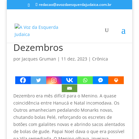
redacao@avozdaesquerdajudaica.com.br
Dezembros
por
Jacques Gruman
|
11 dez, 2023
|
Crônica
Dezembro era mês difícil para o Menino. A quase
coincidência entre Hanucá e Natal incomodava. Os
Outros amanheciam pedalando Monarks novas,
chutando bolas Pelé, reforçando os escretes de
botões com galalites novas e abrindo sacos alentados
de bolas de gude. Papai Noel dava o que era possível
na Vila remediada. O Menino olhava, invejava,