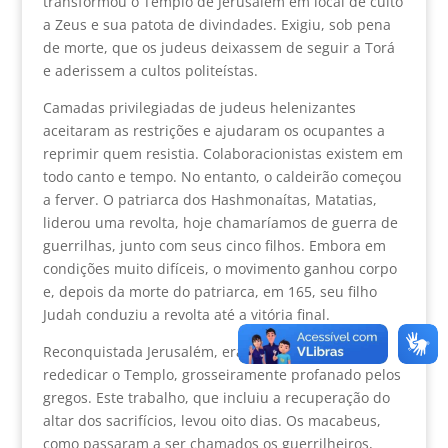
transformou o Templo de Jerusalém em local de culto
a Zeus e sua patota de divindades. Exigiu, sob pena
de morte, que os judeus deixassem de seguir a Torá
e aderissem a cultos politeístas.
Camadas privilegiadas de judeus helenizantes
aceitaram as restrições e ajudaram os ocupantes a
reprimir quem resistia. Colaboracionistas existem em
todo canto e tempo. No entanto, o caldeirão começou
a ferver. O patriarca dos Hashmonaítas, Matatias,
liderou uma revolta, hoje chamaríamos de guerra de
guerrilhas, junto com seus cinco filhos. Embora em
condições muito difíceis, o movimento ganhou corpo
e, depois da morte do patriarca, em 165, seu filho
Judah conduziu a revolta até a vitória final.
Reconquistada Jerusalém, era preciso limpar e
rededicar o Templo, grosseiramente profanado pelos
gregos. Este trabalho, que incluiu a recuperação do
altar dos sacrifícios, levou oito dias. Os macabeus,
como passaram a ser chamados os guerrilheiros,