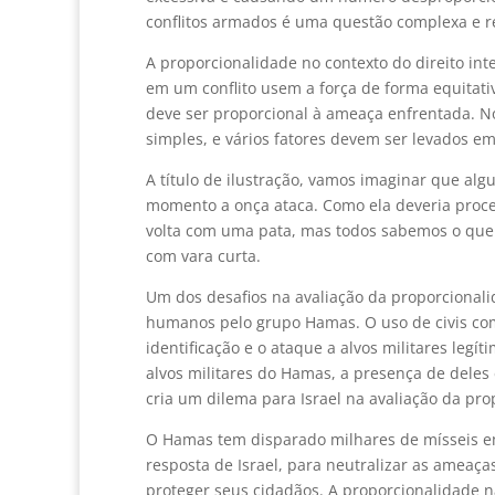
conflitos armados é uma questão complexa e re
A proporcionalidade no contexto do direito int
em um conflito usem a força de forma equitativ
deve ser proporcional à ameaça enfrentada. N
simples, e vários fatores devem ser levados e
A título de ilustração, vamos imaginar que a
momento a onça ataca. Como ela deveria proced
volta com uma pata, mas todos sabemos o que 
com vara curta.
Um dos desafios na avaliação da proporcionali
humanos pelo grupo Hamas. O uso de civis co
identificação e o ataque a alvos militares leg
alvos militares do Hamas, a presença de deles em
cria um dilema para Israel na avaliação da pro
O Hamas tem disparado milhares de mísseis em 
resposta de Israel, para neutralizar as ameaça
proteger seus cidadãos. A proporcionalidade 