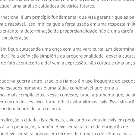
quer uma análise cuidadosa de vários fatores.
ernacional é um princípio fundamental que visa garantir que as pa
a e razoável. Isso implica que a força usada em uma resposta mili
o entanto, a determinação da proporcionalidade não é uma tarefa
m consideração.
lguém fique cutucando uma onça com uma vara curta. Em determin
er? Pela definição simplória da proporcionalidade, deveria cutuc
de fato aconteceria e daí vem a expressão, não cutuque uma onça
dade na guerra entre Israel e o Hamas é o uso frequente de escud
mo escudos humanos é uma tática condenável que torna a
ítimos mais complicados. Nesse contexto, Israel argumenta que, ao a
 torno desses alvos torna difícil evitar vítimas civis. Essa situaçã
porcionalidade de sua resposta.
direção a cidades israelenses, colocando a vida de civis em perig
s à sua população, também deve ser vista à luz da obrigação de
não deve ser vista apenas em termos de números de vítimas, mas