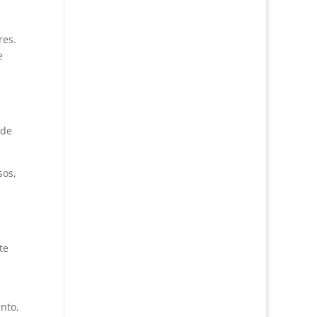
res.
e
 de
sos,
te
nto,