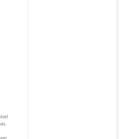
ível
as.
e em