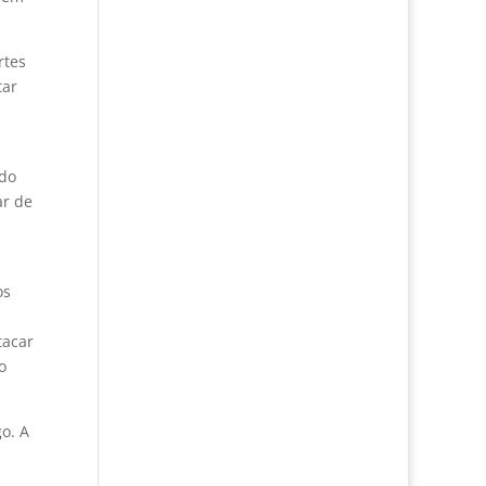
rtes
tar
ado
ar de
os
tacar
o
o. A