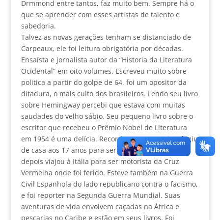
Drmmond entre tantos, faz muito bem. Sempre há o
que se aprender com esses artistas de talento e
sabedoria.
Talvez as novas gerações tenham se distanciado de
Carpeaux, ele foi leitura obrigatória por décadas.
Ensaísta e jornalista autor da “Historia da Literatura
Ocidental” em oito volumes. Escreveu muito sobre
politica a partir do golpe de 64, foi um opositor da
ditadura, o mais culto dos brasileiros. Lendo seu livro
sobre Hemingway percebi que estava com muitas
saudades do velho sábio. Seu pequeno livro sobre o
escritor que recebeu o Prêmio Nobel de Literatura
em 1954 é uma delícia. Recorda como o escritor fugiu
de casa aos 17 anos para ser repórter e um ano
depois viajou à Itália para ser motorista da Cruz
Vermelha onde foi ferido. Esteve também na Guerra
Civil Espanhola do lado republicano contra o facismo,
e foi reporter na Segunda Guerra Mundial. Suas
aventuras de vida envolvem caçadas na África e
pescarias no Caribe e estão em seus livros. Foi