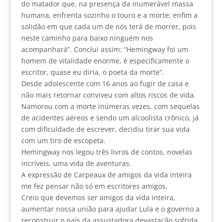
do matador que, na presença da inumerável massa
humana, enfrenta sozinho o touro e a morte; enfim a
solidão em que cada um de nós terá de morrer, pois
neste caminho para baixo ninguém nos
acompanhará”. Conclui assim: “Hemingway foi um
homem de vitalidade enorme, é especificamente o
escritor, quase eu diria, o poeta da morte”.
Desde adolescente com 16 anos ao fugir de casa e
não mais retornar conviveu com altos riscos de vida.
Namorou com a morte inúmeras vezes, com sequelas
de acidentes aéreos e sendo um alcoolista crônico, já
com dificuldade de escrever, decidiu tirar sua vida
com um tiro de escopeta.
Hemingway nos legou três livros de contos, novelas
incríveis, uma vida de aventuras.
A expressão de Carpeaux de amigos da vida inteira
me fez pensar não só em escritores amigos.
Creio que devemos ser amigos da vida inteira,
aumentar nossa união para ajudar Lula e o governo a
reconstruir o país da assustadora devastação sofrida.