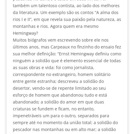
também um talentoso contista, ao lado dos melhores
da literatura. Um exemplo são os contos “A alma dos
rios I e II”, em que revela sua paixão pela natureza, as
montanhas e rios. Agora quem era mesmo
Hemingway?
Muitos biógrafos vem escrevendo sobre ele nos
últimos anos, mas Carpeaux no finzinho do ensaio fez
sua melhor definição: “Ernst Hemingway definiu como
ninguém a solidão que é elemento essencial de todas
as suas obras e vida: foi como jornalista,
correspondente no extrangeiro, homem solitário
entre gente estranha; descreveu a solidão do
desertor, vendo-se de repente limitado ao seu
esforço de homem que abandonou tudo e está
abandonado; a solidão do amor em que duas
criaturas se fundem e ficam, no entanto,
impenetráveis um para o outro, separados para
sempre até no momento da união total; a solidão do
pescador nas montanhas ou em alto mar; a solidão