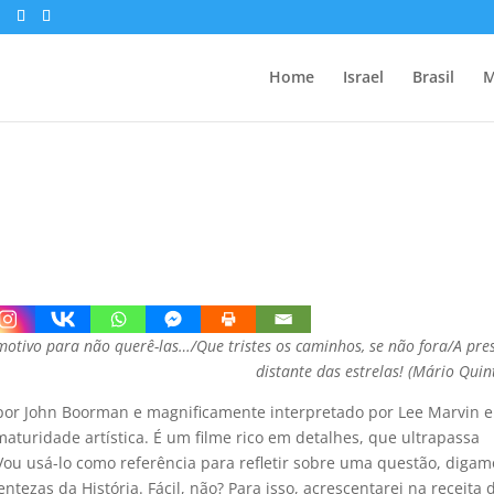
Home
Israel
Brasil
M
 motivo para não querê-las…/Que tristes os caminhos, se não fora/A pre
distante das estrelas! (Mário Quin
o por John Boorman e magnificamente interpretado por Lee Marvin e
aturidade artística. É um filme rico em detalhes, que ultrapassa
Vou usá-lo como referência para refletir sobre uma questão, digam
rentezas da História. Fácil, não? Para isso, acrescentarei na receita 