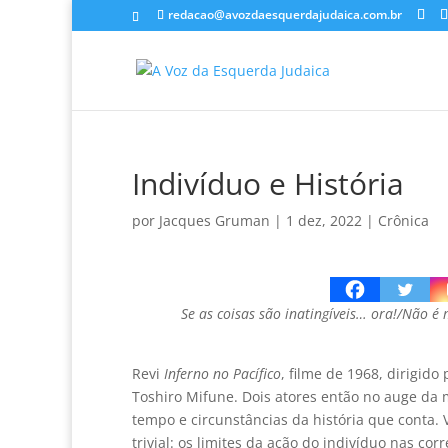
redacao@avozdaesquerdajudaica.com.br
Indivíduo e História
por
Jacques Gruman
|
1 dez, 2022
|
Crônica
Se as coisas são inatingíveis… ora!/Não é
Revi
Inferno no Pacífico
, filme de 1968, dirigid
Toshiro Mifune. Dois atores então no auge da m
tempo e circunstâncias da história que conta. 
trivial: os limites da ação do indivíduo nas cor