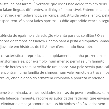
ialista lhe passaram. É verdade que vocês não acreditam em deus,
mo falam línguas diferentes, o diálogo é impossível. Entendem apen
construída em solavancos, se rompe, substituída pelo silêncio, pel
espedirem, vão para lados opostos. O ódio aprendido vence o seg
lência do egoísmo e da solução violenta para os conflitos? O ser
 herda de tempos passados? Chamo para a pista o simpático Shmo
djuvante em histórias do Li’l Abner (Ferdinando Buscapé).
características: reproduzia-se rapidamente e tinha prazer em se
Transformava-se, por exemplo, num imenso pernil se um faminto
r de botões a camisa velha de um pobre. Sua pele servia para cal
a encontram uma família de shmoos num vale remoto e a trazem p
miserável, onde o dono do armazém explorava a pobreza vendendo
ome é eliminada, as necessidades básicas do povo atendidas, sem
la falência iminente, recorre às autoridades federais, que enviam
eliminar a ameaça “comunista”. Os bichinhos são fuzilados sem