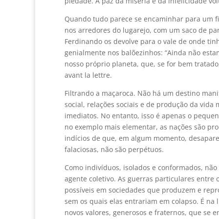
piedade. A paz da miséria e da infelicidade vol
Quando tudo parece se encaminhar para um fi
nos arredores do lugarejo, com um saco de p
Ferdinando os devolve para o vale de onde tin
genialmente nos balõezinhos: “Ainda não esta
nosso próprio planeta, que, se for bem tratad
avant la lettre.
Filtrando a maçaroca. Não há um destino man
social, relações sociais e de produção da vida
imediatos. No entanto, isso é apenas o pequ
no exemplo mais elementar, as nações são prod
indícios de que, em algum momento, desapare
falaciosas, não são perpétuos.
Como indivíduos, isolados e conformados, não
agente coletivo. As guerras particulares entr
possíveis em sociedades que produzem e reprodu
sem os quais elas entrariam em colapso. É na 
novos valores, generosos e fraternos, que se 