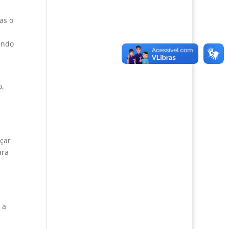
as o
a
undo
o,
çar
ara
 a