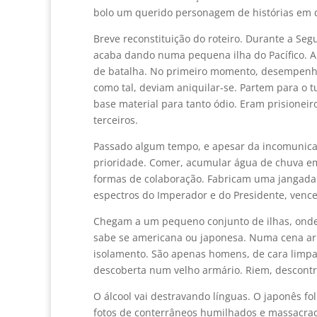
bolo um querido personagem de histórias em 
Breve reconstituição do roteiro. Durante a Seg
acaba dando numa pequena ilha do Pacífico. Al
de batalha. No primeiro momento, desempenha
como tal, deviam aniquilar-se. Partem para o
base material para tanto ódio. Eram prisioneiro
terceiros.
Passado algum tempo, e apesar da incomunicab
prioridade. Comer, acumular água de chuva em 
formas de colaboração. Fabricam uma jangada
espectros do Imperador e do Presidente, vence
Chegam a um pequeno conjunto de ilhas, ond
sabe se americana ou japonesa. Numa cena arr
isolamento. São apenas homens, de cara limpa
descoberta num velho armário. Riem, descont
O álcool vai destravando línguas. O japonês fo
fotos de conterrâneos humilhados e massacrad