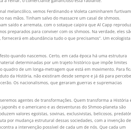
ta a reinar, o comerciante ganancioso está radiante.
nal melancólico, vemos Ferdinando e Violeta caminharem furtiva
ano nas mãos. Tinham salvo do massacre um casal de shmoos.
ham saído e arremata, com o sotaque caipira que Al Capp reproduz
mos preparados para conviver com os shmoos. Na verdade, eles sã
o, fornecerá em abundância tudo o que precisamos”. Um ecologista
ifesto quando nascemos. Certo, em cada época há uma estrutura
 material determinadas por um trajeto histórico que impõe limites
eno quadro de um longa-metragem que está em movimento. Para fic
uto da História, não existiram desde sempre e já dá para percebe
cerão. Os nacionalismos, que geraram guerras e supremacias
 seremos agentes de transformações. Quem transforma a História 
e o japonês e o americano e as desventuras do Shmoo-planeta são
zem valores egoístas, sovinas, exclusivistas, belicosos, predatór
luta por mudança estrutural dessas sociedades, com a invenção de
encontra a intervenção possível de cada um de nós. Que cada um