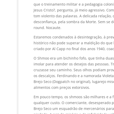
que o treinamento militar e a pedagogia colon
Jesus Cristo?, pergunta, já meio agressivo. Co
tom violento das palavras. A delicada relação, 
desconfiança, pela sombra da Morte. Sem se d
round. Nocaute.
Estaremos condenados à desintegração, à preva
histórico não pode superar a maldição do que
criado por Al Capp no final dos anos 1940, coa
O Shmoo era um bichinho fofo, que tinha duas 
imolar para atender os desejos das pessoas. 
cruzasse seu caminho. Seus olhos podiam prove
os descalços. Ferdinando e a namorada Violet
Brejo Seco (Dogpatch no original), lugarejo 
alimentos com preços extorsivos.
Em pouco tempo, os shmoos são milhares e a f
qualquer custo. O comerciante, desesperado pe
Brejo Seco um esquadrão de mercenários para 