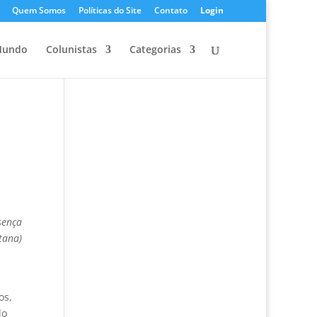
Quem Somos
Políticas do Site
Contato
Login
undo
Colunistas
Categorias
sença
tana)
os,
do