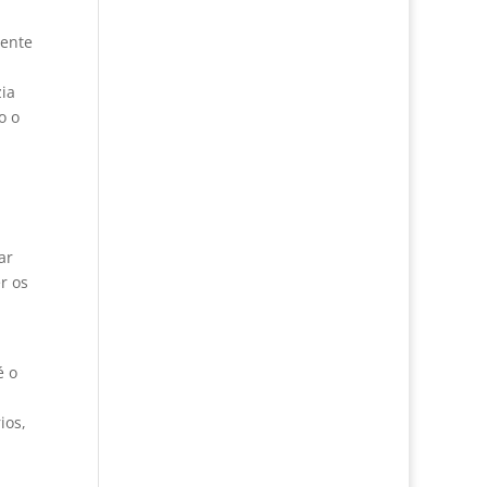
mente
ia
o o
ar
r os
é o
ios,