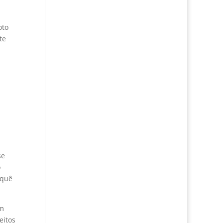
oto
te
se
o
aquê
om
eitos