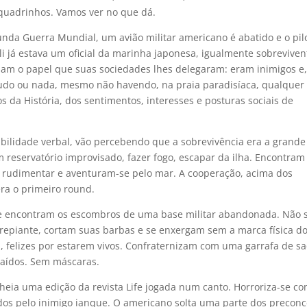
quadrinhos. Vamos ver no que dá.
unda Guerra Mundial, um avião militar americano é abatido e o pil
i já estava um oficial da marinha japonesa, igualmente sobreviven
m o papel que suas sociedades lhes delegaram: eram inimigos e,
 tudo ou nada, mesmo não havendo, na praia paradisíaca, qualquer
s da História, dos sentimentos, interesses e posturas sociais de
ilidade verbal, vão percebendo que a sobrevivência era a grande
reservatório improvisado, fazer fogo, escapar da ilha. Encontram
 rudimentar e aventuram-se pelo mar. A cooperação, acima dos
ra o primeiro round.
e encontram os escombros de uma base militar abandonada. Não 
epiante, cortam suas barbas e se enxergam sem a marca física d
, felizes por estarem vivos. Confraternizam com uma garrafa de s
raídos. Sem máscaras.
lheia uma edição da revista Life jogada num canto. Horroriza-se c
os pelo inimigo ianque. O americano solta uma parte dos preconc