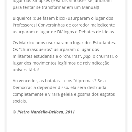
lugar das Sinopses (e várias Sinopses se juntaram
para tentar se transformar em um Manual)!
Biqueiros (que fazem bico!) usurparam o lugar dos
Professores! Conversinhas de corredor maledicente
usurparam o lugar de Diálogos e Debates de Ideias…
Os Matriculados usurparam o lugar dos Estudantes.
Os “churrasqueiros” usurparam o lugar dos
militantes estudantis e o “churras”,
pqp
, o churras!, o
lugar dos movimentos legítimos de reivindicação
universitária!
Ao vencedor, as batatas – e os “dipromas”! Se a
Democracia depender disso, ela será destruída
completamente e virará geleia e gosma dos esgotos
sociais.
© Pietro Nardella-Dellova, 2011