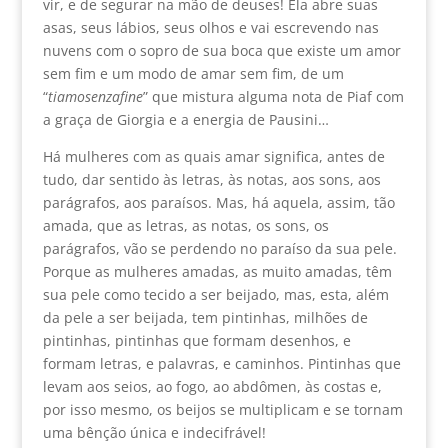
vir, e de segurar na mão de deuses! Ela abre suas
asas, seus lábios, seus olhos e vai escrevendo nas
nuvens com o sopro de sua boca que existe um amor
sem fim e um modo de amar sem fim, de um
“
tiamosenzafine
” que mistura alguma nota de Piaf com
a graça de Giorgia e a energia de Pausini…
Há mulheres com as quais amar significa, antes de
tudo, dar sentido às letras, às notas, aos sons, aos
parágrafos, aos paraísos. Mas, há aquela, assim, tão
amada, que as letras, as notas, os sons, os
parágrafos, vão se perdendo no paraíso da sua pele.
Porque as mulheres amadas, as muito amadas, têm
sua pele como tecido a ser beijado, mas, esta, além
da pele a ser beijada, tem pintinhas, milhões de
pintinhas, pintinhas que formam desenhos, e
formam letras, e palavras, e caminhos. Pintinhas que
levam aos seios, ao fogo, ao abdômen, às costas e,
por isso mesmo, os beijos se multiplicam e se tornam
uma bênção única e indecifrável!