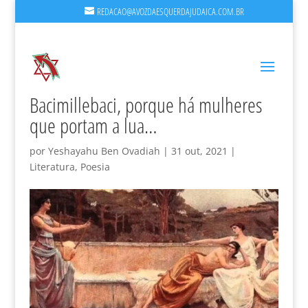
REDACAO@AVOZDAESQUERDAJUDAICA.COM.BR
Bacimillebaci, porque há mulheres
que portam a lua…
por
Yeshayahu Ben Ovadiah
|
31 out, 2021
|
Literatura
,
Poesia