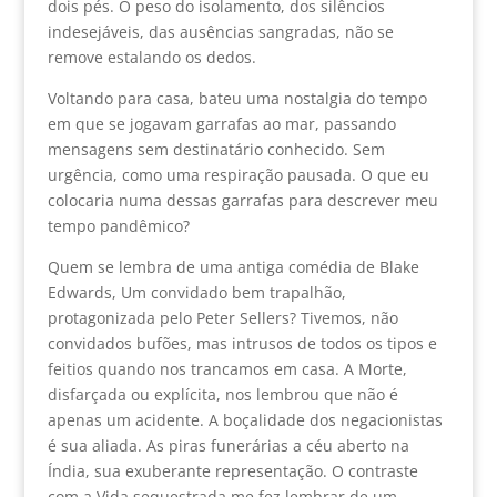
dois pés. O peso do isolamento, dos silêncios
indesejáveis, das ausências sangradas, não se
remove estalando os dedos.
Voltando para casa, bateu uma nostalgia do tempo
em que se jogavam garrafas ao mar, passando
mensagens sem destinatário conhecido. Sem
urgência, como uma respiração pausada. O que eu
colocaria numa dessas garrafas para descrever meu
tempo pandêmico?
Quem se lembra de uma antiga comédia de Blake
Edwards, Um convidado bem trapalhão,
protagonizada pelo Peter Sellers? Tivemos, não
convidados bufões, mas intrusos de todos os tipos e
feitios quando nos trancamos em casa. A Morte,
disfarçada ou explícita, nos lembrou que não é
apenas um acidente. A boçalidade dos negacionistas
é sua aliada. As piras funerárias a céu aberto na
Índia, sua exuberante representação. O contraste
com a Vida sequestrada me fez lembrar de um