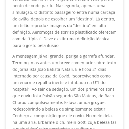
ponto de onde partiu. Na segunda, apenas uma
simulação. O distinto passageiro entra numa carcaça
de avião, depois de escolher um “destino”. Lá dentro,
um telão reproduz imagens do “destino” em alta
definição. Aeromoças de sorriso plastificado oferecem
comida “típica”. Deve existir uma definição técnica
para o gosto pela ilusão.
A mensagem já vai grande, periga a garrafa afundar.
Termino, mas antes um breve comentário sobre texto
do jornalista João Batista Natali. Ele ficou 21 dias
internado por causa da Covid, “sobrevivendo como
um enorme repolho inerte e intubado na UTI do
hospital”. Ao sair da sedação, um dos primeiros sons
que ouviu foi a Paixão segundo São Mateus, de Bach.
Chorou compulsivamente. Estava, ainda grogue,
redescobrindo a beleza de simplesmente existir.
Conheço a composição que ele ouviu. No meio dela,
há uma ária, Erbarme dich, mein Gott, cuja beleza faz
o mais siderúrgico pessimista acreditar na