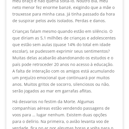
meu braço e não queria soltá-lo. Noutro dia, meu
neto menor fez enorme banzé, exigindo que a mãe o
trouxesse para minha casa. Já tinha passado da hora
de suspirar pelos avós isolados. Perdas e danos.
Crianças falam mesmo quando estão em silêncio. O
que diriam as 5,1 milhões de crianças e adolescentes
que estão sem aulas (quase 14% do total em idade
escolar), se pudessem exprimir seus sentimentos?
Muitas delas acabarão abandonando os estudos e o
país pode retroceder 20 anos no acesso à educação.
A falta de interação com os amigos está acumulando
um prejuízo emocional que continuará por muitos
anos. Muitos gritos de socorro, silenciosos ou não,
serão jogados ao mar em garrafas aflitas.
Há desvarios no festim da Morte. Algumas
companhias aéreas estão vendendo passagens de
voos para … lugar nenhum. Existem duas opções
para o delírio. Na primeira, o avião levanta voo de
verdade, fica no ar por algumas horas e volta para o