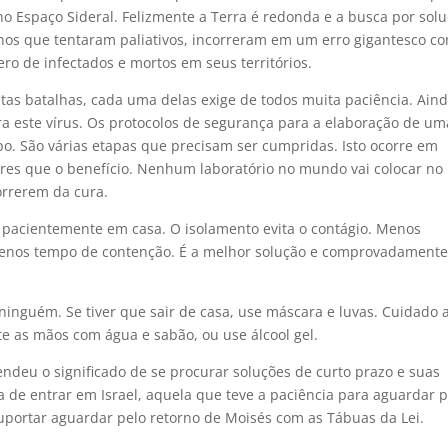
no Espaço Sideral. Felizmente a Terra é redonda e a busca por sol
os que tentaram paliativos, incorreram em um erro gigantesco c
o de infectados e mortos em seus territórios.
itas batalhas, cada uma delas exige de todos muita paciência. Ain
 este vírus. Os protocolos de segurança para a elaboração de um
o. São várias etapas que precisam ser cumpridas. Isto ocorre em
ores que o benefício. Nenhum laboratório no mundo vai colocar no
rrerem da cura.
pacientemente em casa. O isolamento evita o contágio. Menos
menos tempo de contenção. É a melhor solução e comprovadamente
ninguém. Se tiver que sair de casa, use máscara e luvas. Cuidado 
te as mãos com água e sabão, ou use álcool gel.
endeu o significado de se procurar soluções de curto prazo e suas
de entrar em Israel, aquela que teve a paciência para aguardar p
uportar aguardar pelo retorno de Moisés com as Tábuas da Lei.