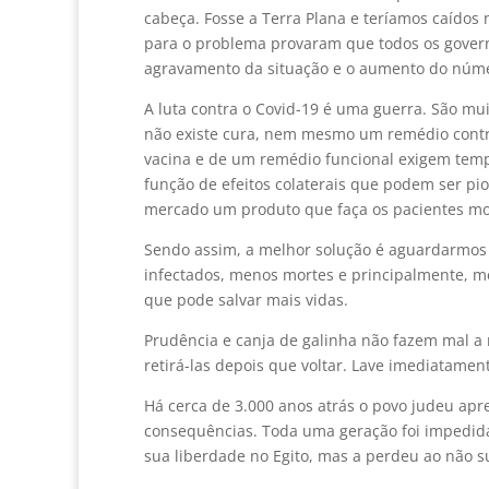
cabeça. Fosse a Terra Plana e teríamos caídos 
para o problema provaram que todos os govern
agravamento da situação e o aumento do númer
A luta contra o Covid-19 é uma guerra. São mu
não existe cura, nem mesmo um remédio contra
vacina e de um remédio funcional exigem temp
função de efeitos colaterais que podem ser pi
mercado um produto que faça os pacientes mo
Sendo assim, a melhor solução é aguardarmos 
infectados, menos mortes e principalmente, 
que pode salvar mais vidas.
Prudência e canja de galinha não fazem mal a 
retirá-las depois que voltar. Lave imediatamen
Há cerca de 3.000 anos atrás o povo judeu apr
consequências. Toda uma geração foi impedida 
sua liberdade no Egito, mas a perdeu ao não s