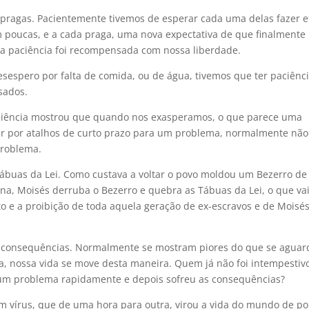
0 pragas. Pacientemente tivemos de esperar cada uma delas fazer e
m poucas, e a cada praga, uma nova expectativa de que finalmente
ssa paciência foi recompensada com nossa liberdade.
espero por falta de comida, ou de água, tivemos que ter paciênc
sados.
iência mostrou que quando nos exasperamos, o que parece uma
ar por atalhos de curto prazo para um problema, normalmente não
problema.
Tábuas da Lei. Como custava a voltar o povo moldou um Bezerro de
na, Moisés derruba o Bezerro e quebra as Tábuas da Lei, o que va
o e a proibição de toda aquela geração de ex-escravos e de Moisé
uas consequências. Normalmente se mostram piores do que se aguar
ma, nossa vida se move desta maneira. Quem já não foi intempestivo
um problema rapidamente e depois sofreu as consequências?
Um vírus, que de uma hora para outra, virou a vida do mundo de p