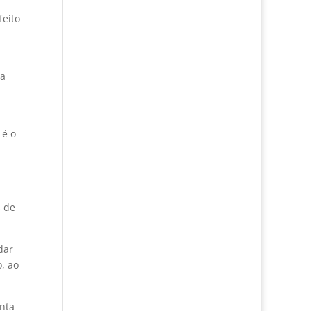
feito
ia
 é o
i
s de
dar
, ao
onta