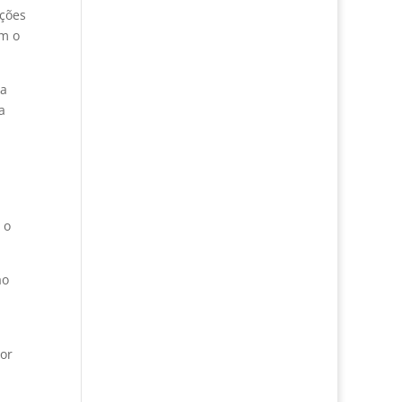
uções
om o
da
a
 o
ao
or