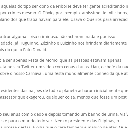
 aquelas do tipo ser dono da Friboi (e deve ter gente acreditando n
os por crimes mesmo. O Flávio, por exemplo, amissímo de milicianos,
lário dos que trabalhavam para ele. Usava o Queirós para arrecad
contrar alguma coisa criminosa, não acharam nada e por isso
iedade. Já Huguinho, Zézinho e Luizinho nos brindam diariamente
is do que o Pato Donald.
cia ser apenas Festa de Momo, que as pessoas estavam apenas
posta no seu Twitter um vídeo com cenas chulas. Uau, o chefe da na
sobre o nosso Carnaval, uma festa mundialmente conhecida que at
esidentes das nações de todo o planeta acharam inicialmente qu
assessor que exagerou, qualquer coisa, menos que fosse um post
 seu ânus com o dedo e depois tomando um banho de urina. Visív
es e para o mundo todo ver. Nem o presidente das Filipinas, o
ma proeza destas. E olha que o cara também é maluco de atar. Que