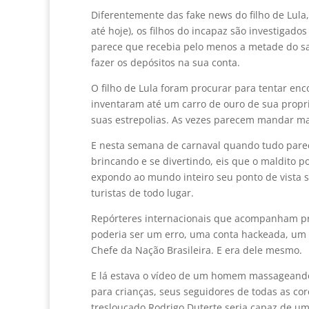
Diferentemente das fake news do filho de Lula,
até hoje), os filhos do incapaz são investigad
parece que recebia pelo menos a metade do sa
fazer os depósitos na sua conta.
O filho de Lula foram procurar para tentar en
inventaram até um carro de ouro de sua propr
suas estrepolias. As vezes parecem mandar ma
E nesta semana de carnaval quando tudo pare
brincando e se divertindo, eis que o maldito 
expondo ao mundo inteiro seu ponto de vista 
turistas de todo lugar.
Repórteres internacionais que acompanham pr
poderia ser um erro, uma conta hackeada, um 
Chefe da Nação Brasileira. E era dele mesmo.
E lá estava o vídeo de um homem massageando
para crianças, seus seguidores de todas as cor
tresloucado Rodrigo Duterte seria capaz de u