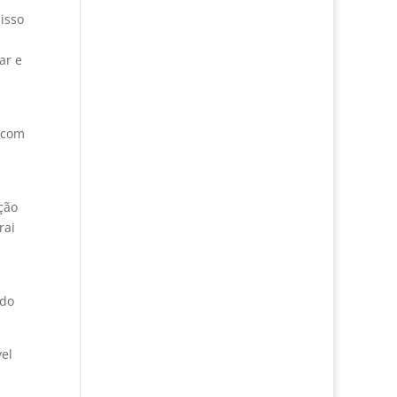
isso
ar e
 com
ção
rai
e
 do
el