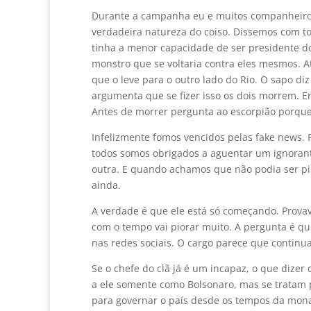
Durante a campanha eu e muitos companheiro
verdadeira natureza do coiso. Dissemos com to
tinha a menor capacidade de ser presidente d
monstro que se voltaria contra eles mesmos. A
que o leve para o outro lado do Rio. O sapo d
argumenta que se fizer isso os dois morrem. E
Antes de morrer pergunta ao escorpião porque 
Infelizmente fomos vencidos pelas fake news. 
todos somos obrigados a aguentar um ignorant
outra. E quando achamos que não podia ser pi
ainda.
A verdade é que ele está só começando. Prova
com o tempo vai piorar muito. A pergunta é que
nas redes sociais. O cargo parece que continua
Se o chefe do clã já é um incapaz, o que dize
a ele somente como Bolsonaro, mas se tratam p
para governar o país desde os tempos da mon