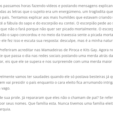
s passamos horas fazendo vídeos e postando mensagens explican
das as letras que o sujeito era um energúmeno, um troglodita qu
o país. Tentamos explicar aos mais humildes que estavam criando
té a fábula do sapo e do escorpião eu contei. O escorpião pede ao
iz que não o fará porque não quer ser picado mortalmente. O escor
ntão o sapo concordou e no meio da travessia sente a picada morta
ele fez isso e escuta sua resposta: desculpe, mas é a minha natur
Preferiram acreditar nas Mamadeiras de Piroca e Kits Gay. Agora n
e que passa o dia nas redes sociais postando uma merda atrás da
or, eis que ele se supera e nos surpreende com uma merda maior
velmente vamos ter saudades quando ele só postava besteiras já 
m vai presidir o país enquanto o cara eleito fica arrumando intrig
 vago.
r de sua prole. Já repararam que eles não o chamam de pai? Se ref
or seus nomes. Que família esta. Nunca tivemos uma família eleit
arquia.