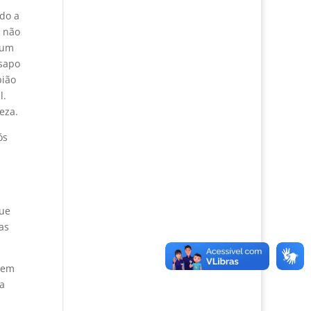
do a
e não
 um
 sapo
pião
l.
eza.
ós
que
as
erem
a