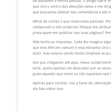
de atacarem a minha pessoa. O artigo não é i
que viro o centro das atenções deles e me dir
que possamos deletar tais comentários e até m
Afinal de contas o que move estas pessoas. P
comparado a eles próprios? Porque me atribu
preocupam em publicar nas suas páginas? Porq
Não tenho as respostas. Cada dia imagino algo
que elas têm em comum é esta estranha sina d
dizer, mas estaria sendo muito simplista se pu
Aos que chegaram até aqui, meus cumprimento
tecla. quero apenas me desculpar por as vezes
grato aqueles que como eu não suportam tais b
Apenas para constar: sou a favor da Libertaç
dia falo sobre isso.