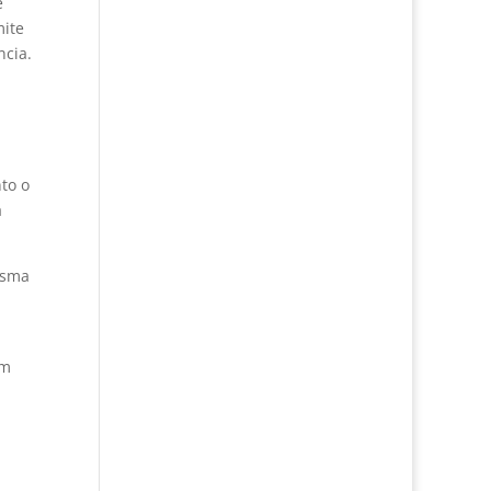
é
mite
ncia.
to o
a
esma
Um