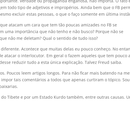
mportante. Verdade ou propaganda enganosa, não importa. O fato 
igem todo tipo de adjetivos e impropérios. Ainda bem que o FB per
esmo excluir estas pessoas, o que o faço somente em última instâ
orque atacam um cara que tem tão poucas amizades no FB se
em uma importância que não tenho e não busco? Porque não se
ue não me deletam? Qual o sentido de tudo isso?
 diferente. Acontece que muitas delas eu pouco conheço. No entan
e atacar o interlocutor. Em geral o fazem aqueles que tem pouco 
desse reduzir tudo a esta única explicação. Talvez Freud saiba.
s. Poucos leem artigos longos. Para não ficar mais batendo na m
 impor tais comentários a todos que apenas curtiram o tópico. Sou
aixarias.
ão do Tibete e por um Estado Kurdo também, entre outras causas. 