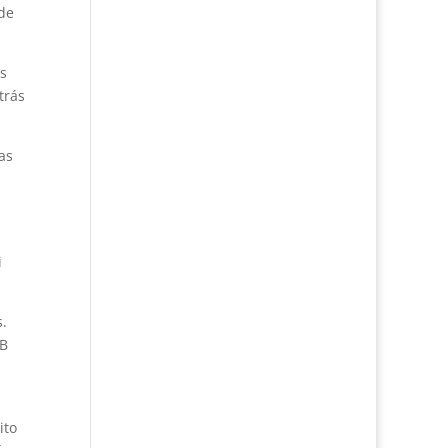
 de
s
trás
as
i
s.
FB
ito