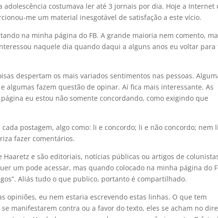
adolescência costumava ler até 3 jornais por dia. Hoje a Internet
rcionou-me um material inesgotável de satisfação a este vício.
postando na minha página do FB. A grande maioria nem comento, ma
nteressou naquele dia quando daqui a alguns anos eu voltar para 
sas despertam os mais variados sentimentos nas pessoas. Algum
 algumas fazem questão de opinar. Aí fica mais interessante. As
 página eu estou não somente concordando, como exigindo que
cada postagem, algo como: li e concordo; li e não concordo; nem l
riza fazer comentários.
 Haaretz e são editoriais, notícias públicas ou artigos de colunista
lquer um pode acessar, mas quando colocado na minha página do 
os”. Aliás tudo o que publico, portanto é compartilhado.
s opiniões, eu nem estaria escrevendo estas linhas. O que tem
se manifestarem contra ou a favor do texto, eles se acham no dire